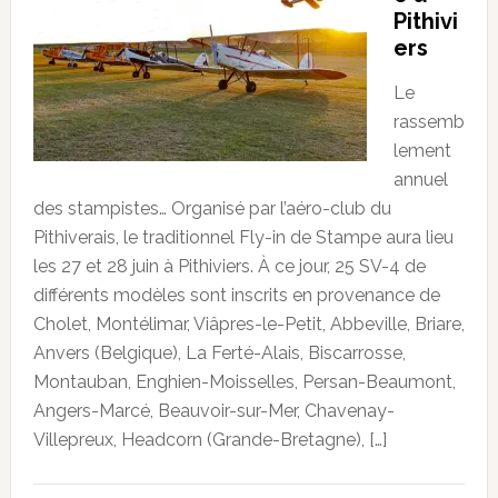
Pithivi
ers
Le
rassemb
lement
annuel
des stampistes… Organisé par l’aéro-club du
Pithiverais, le traditionnel Fly-in de Stampe aura lieu
les 27 et 28 juin à Pithiviers. À ce jour, 25 SV-4 de
différents modèles sont inscrits en provenance de
Cholet, Montélimar, Viâpres-le-Petit, Abbeville, Briare,
Anvers (Belgique), La Ferté-Alais, Biscarrosse,
Montauban, Enghien-Moisselles, Persan-Beaumont,
Angers-Marcé, Beauvoir-sur-Mer, Chavenay-
Villepreux, Headcorn (Grande-Bretagne), […]