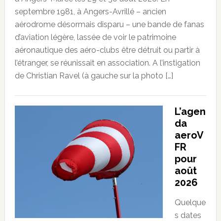
septembre 1981, à Angers-Avrillé – ancien
aérodrome désormais disparu – une bande de fanas
d’aviation légère, lassée de voir le patrimoine
aéronautique des aéro-clubs être détruit ou partir à
l’étranger, se réunissait en association. A l’instigation
de Christian Ravel (à gauche sur la photo […]
L’agen
da
aeroV
FR
pour
août
2026
Quelque
s dates