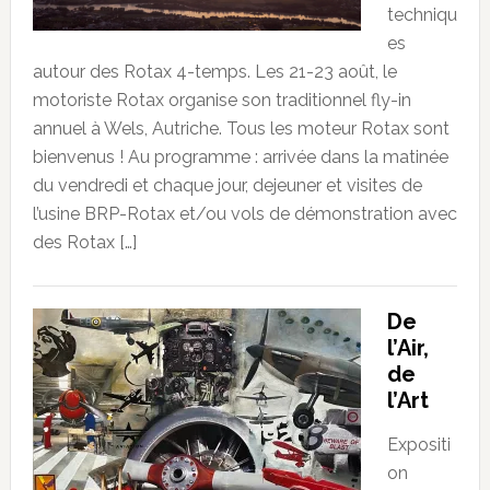
techniqu
es
autour des Rotax 4-temps. Les 21-23 août, le
motoriste Rotax organise son traditionnel fly-in
annuel à Wels, Autriche. Tous les moteur Rotax sont
bienvenus ! Au programme : arrivée dans la matinée
du vendredi et chaque jour, dejeuner et visites de
l’usine BRP-Rotax et/ou vols de démonstration avec
des Rotax […]
De
l’Air,
de
l’Art
Expositi
on