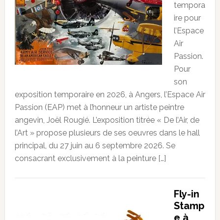
tempora
ire pour
l’Espace
Air
Passion.
Pour
son
exposition temporaire en 2026, à Angers, l’Espace Air
Passion (EAP) met à l’honneur un artiste peintre
angevin, Joël Rougié. L’exposition titrée « De l’Air, de
l’Art » propose plusieurs de ses oeuvres dans le hall
principal, du 27 juin au 6 septembre 2026. Se
consacrant exclusivement à la peinture […]
Fly-in
Stamp
e à