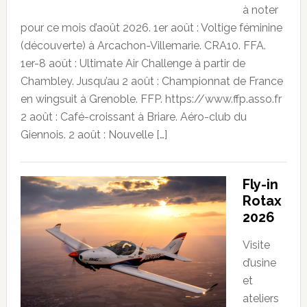
à noter
pour ce mois d’août 2026. 1er août : Voltige féminine
(découverte) à Arcachon-Villemarie. CRA10. FFA.
1er-8 août : Ultimate Air Challenge à partir de
Chambley. Jusqu’au 2 août : Championnat de France
en wingsuit à Grenoble. FFP. https://www.ffp.asso.fr
2 août : Café-croissant à Briare. Aéro-club du
Giennois. 2 août : Nouvelle […]
Fly-in
Rotax
2026
Visite
d’usine
et
ateliers