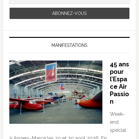
MANIFESTATIONS
45 ans
pour
l’Espa
ce Air
Passio
n
Week-
end
spécial
à Angers-Marcé les 29 et 30 août 2026. En