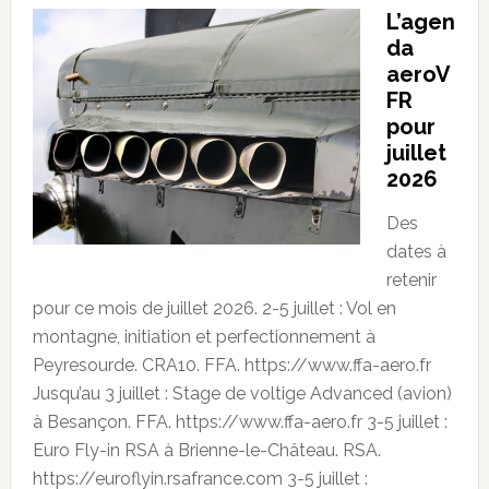
L’agen
da
aeroV
FR
pour
juillet
2026
Des
dates à
retenir
pour ce mois de juillet 2026. 2-5 juillet : Vol en
montagne, initiation et perfectionnement à
Peyresourde. CRA10. FFA. https://www.ffa-aero.fr
Jusqu’au 3 juillet : Stage de voltige Advanced (avion)
à Besançon. FFA. https://www.ffa-aero.fr 3-5 juillet :
Euro Fly-in RSA à Brienne-le-Château. RSA.
https://euroflyin.rsafrance.com 3-5 juillet :