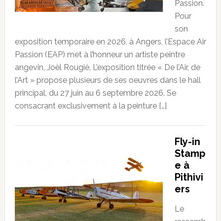
Passion.
Pour
son
exposition temporaire en 2026, à Angers, l’Espace Air
Passion (EAP) met à l’honneur un artiste peintre
angevin, Joël Rougié. L’exposition titrée « De l’Air, de
l’Art » propose plusieurs de ses oeuvres dans le hall
principal, du 27 juin au 6 septembre 2026. Se
consacrant exclusivement à la peinture […]
Fly-in
Stamp
e à
Pithivi
ers
Le