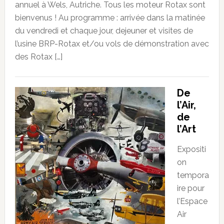
annuel à Wels, Autriche. Tous les moteur Rotax sont
bienvenus ! Au programme : arrivée dans la matinée
du vendredi et chaque jour, dejeuner et visites de
l’usine BRP-Rotax et/ou vols de démonstration avec
des Rotax […]
De
l’Air,
de
l’Art
Expositi
on
tempora
ire pour
l’Espace
Air