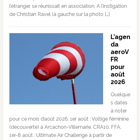
l’étranger, se réunissait en association. A l’instigation
de Christian Ravel (à gauche sur la photo […]
L’agen
da
aeroV
FR
pour
août
2026
Quelque
s dates
à noter
pour ce mois d’août 2026. 1er août : Voltige féminine
(découverte) à Arcachon-Villemarie. CRA10. FFA.
1er-8 août : Ultimate Air Challenge à partir de