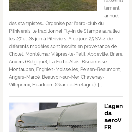
rassemb
lement
annuel
des stampistes… Organisé par l’aéro-club du
Pithiverais, le traditionnel Fly-in de Stampe aura lieu
les 27 et 28 juin à Pithiviers. À ce jour, 25 SV-4 de
différents modèles sont inscrits en provenance de
Cholet, Montélimar, Viâpres-le-Petit, Abbeville, Briare,
Anvers (Belgique), La Ferté-Alais, Biscarrosse,
Montauban, Enghien-Moisselles, Persan-Beaumont,
Angers-Marcé, Beauvoir-sur-Mer, Chavenay-
Villepreux, Headcorn (Grande-Bretagne), […]
L’agen
da
aeroV
FR