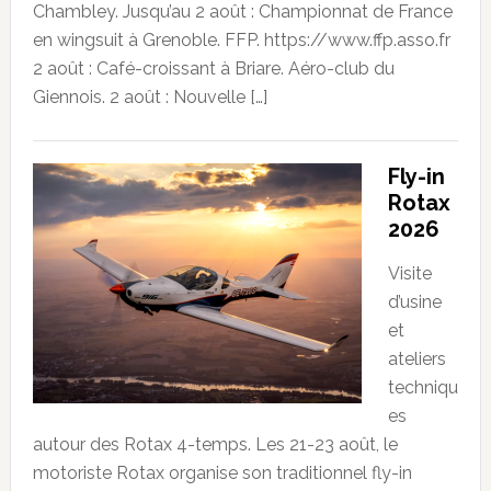
Chambley. Jusqu’au 2 août : Championnat de France
en wingsuit à Grenoble. FFP. https://www.ffp.asso.fr
2 août : Café-croissant à Briare. Aéro-club du
Giennois. 2 août : Nouvelle […]
Fly-in
Rotax
2026
Visite
d’usine
et
ateliers
techniqu
es
autour des Rotax 4-temps. Les 21-23 août, le
motoriste Rotax organise son traditionnel fly-in