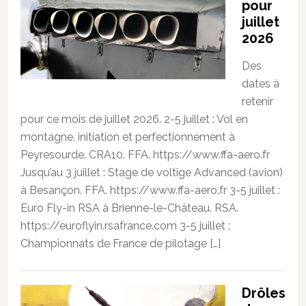
pour
juillet
2026
Des
dates à
retenir
pour ce mois de juillet 2026. 2-5 juillet : Vol en
montagne, initiation et perfectionnement à
Peyresourde. CRA10. FFA. https://www.ffa-aero.fr
Jusqu’au 3 juillet : Stage de voltige Advanced (avion)
à Besançon. FFA. https://www.ffa-aero.fr 3-5 juillet :
Euro Fly-in RSA à Brienne-le-Château. RSA.
https://euroflyin.rsafrance.com 3-5 juillet :
Championnats de France de pilotage […]
Drôles