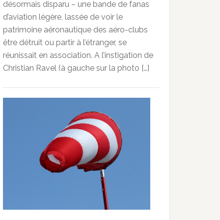
désormais disparu – une bande de fanas
d’aviation légère, lassée de voir le
patrimoine aéronautique des aéro-clubs
être détruit ou partir à l’étranger, se
réunissait en association. A l’instigation de
Christian Ravel (à gauche sur la photo […]