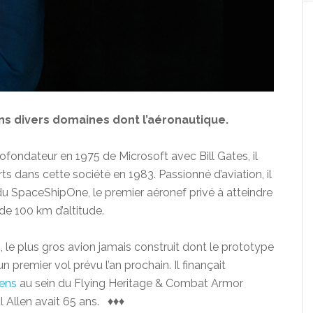
ns divers domaines dont l’aéronautique.
ofondateur en 1975 de Microsoft avec Bill Gates, il
rts dans cette société en 1983. Passionné d’aviation, il
du SpaceShipOne, le premier aéronef privé à atteindre
 de 100 km d’altitude.
h
, le plus gros avion jamais construit dont le prototype
 premier vol prévu l’an prochain. Il finançait
iens
au sein du Flying Heritage & Combat Armor
l Allen avait 65 ans. ♦♦♦