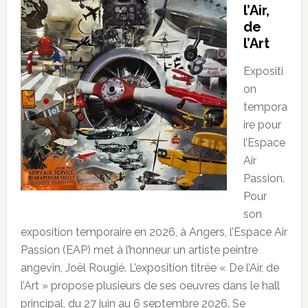
l’Air,
de
l’Art
Expositi
on
tempora
ire pour
l’Espace
Air
Passion.
Pour
son
exposition temporaire en 2026, à Angers, l’Espace Air
Passion (EAP) met à l’honneur un artiste peintre
angevin, Joël Rougié. L’exposition titrée « De l’Air, de
l’Art » propose plusieurs de ses oeuvres dans le hall
principal, du 27 juin au 6 septembre 2026. Se