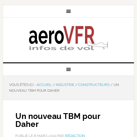
VOUS ÊTES ICI :
ACCUEIL
/
INDUSTRIE
/
CONSTRUCTEURS
/
UN
NOUVEAU TBM POUR DAHER
Un nouveau TBM pour
Daher
PUBLIÉ LE
8 MARS 2019
PAR
RÉDACTION