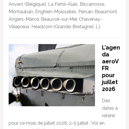
Anvers (Belgique), La Ferté-Alais, Biscarrosse,
Montauban, Enghien-Moisselles, Persan-Beaumont,
Angers-Marcé, Beauvoir-sur-Mer, Chavenay-
Villepreux, Headcorn (Grande-Bretagne), […]
L’agen
da
aeroV
FR
pour
juillet
2026
Des
dates à
retenir
pour ce mois de juillet 2026. 2-5 juillet : Vol en