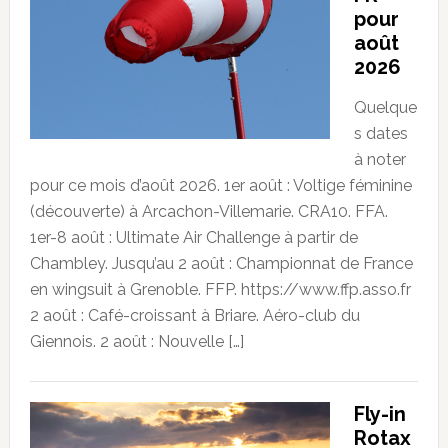
pour
août
2026
Quelque
s dates
à noter
pour ce mois d’août 2026. 1er août : Voltige féminine
(découverte) à Arcachon-Villemarie. CRA10. FFA.
1er-8 août : Ultimate Air Challenge à partir de
Chambley. Jusqu’au 2 août : Championnat de France
en wingsuit à Grenoble. FFP. https://www.ffp.asso.fr
2 août : Café-croissant à Briare. Aéro-club du
Giennois. 2 août : Nouvelle […]
Fly-in
Rotax