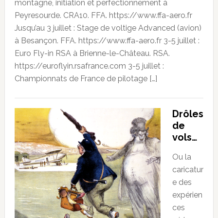
montagne, initiation et perfectionnement à
Peyresourde. CRA10. FFA. https://www.ffa-aero.fr
Jusqu’au 3 juillet : Stage de voltige Advanced (avion)
à Besançon. FFA. https://www.ffa-aero.fr 3-5 juillet :
Euro Fly-in RSA à Brienne-le-Château. RSA.
https://euroflyin.rsafrance.com 3-5 juillet :
Championnats de France de pilotage […]
Drôles
de
vols…
Ou la
caricatur
e des
expérien
ces