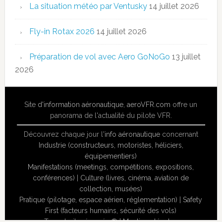
La situation météo par Ventusky
14 juillet 2026
Fly-in Rotax 2026
14 juillet 2026
Préparation de vol avec Aero GoNoGo
13 juillet
2026
Site
d'information aéronautique
,
aeroVFR.com
offre un
panorama de l'actualité du pilote VFR.
Découvrez chaque jour l'
info aéronautique
concernant
Industrie (constructeurs, motoristes, héliciers,
équipementiers)
Manifestations (meetings, compétitions, expositions,
conférences)
|
Culture (livres, cinéma, aviation de
collection, musées)
Pratique (pilotage, espace aérien, réglementation)
|
Safety
First (facteurs humains, sécurité des vols)
Tous droits réservés ® |
Mentions légales