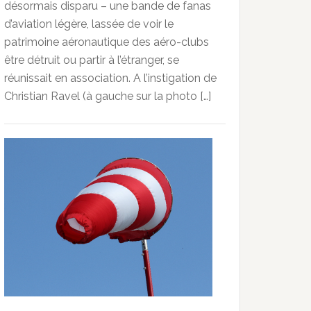
désormais disparu – une bande de fanas
d’aviation légère, lassée de voir le
patrimoine aéronautique des aéro-clubs
être détruit ou partir à l’étranger, se
réunissait en association. A l’instigation de
Christian Ravel (à gauche sur la photo […]