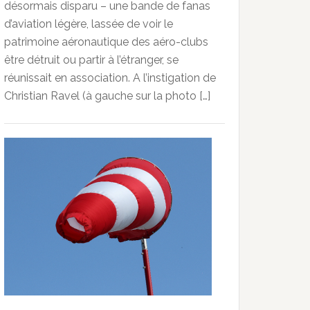
désormais disparu – une bande de fanas
d’aviation légère, lassée de voir le
patrimoine aéronautique des aéro-clubs
être détruit ou partir à l’étranger, se
réunissait en association. A l’instigation de
Christian Ravel (à gauche sur la photo […]