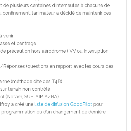
rt de plusieurs centaines d’internautes à chacune de
du confinement, l’animateur a décidé de maintenir ces
à venir :
asse et centrage
 de précaution hors aérodrome (IVV ou Interruption
/Réponses (questions en rapport avec les cours des
panne (méthode dite des T4B)
sur terrain non contrôlé
vol (Notam, SUP-AIP, AZBA).
lfroy a créé une
liste de diffusion GoodPilot
pour
e la programmation ou d’un changement de dernière