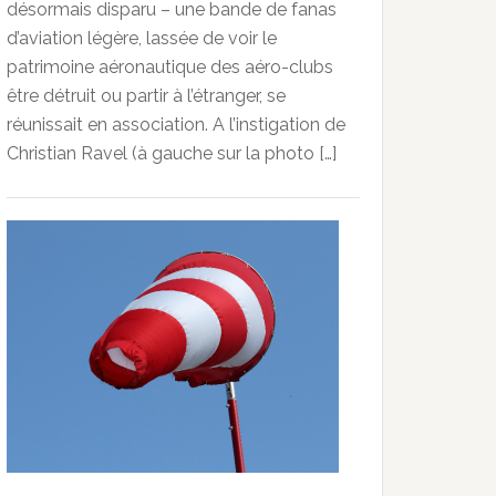
désormais disparu – une bande de fanas
d’aviation légère, lassée de voir le
patrimoine aéronautique des aéro-clubs
être détruit ou partir à l’étranger, se
réunissait en association. A l’instigation de
Christian Ravel (à gauche sur la photo […]