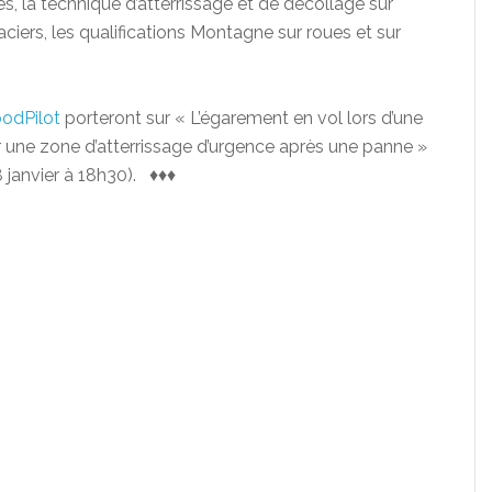
ces, la technique d’atterrissage et de décollage sur
laciers, les qualifications Montagne sur roues et sur
oodPilot
porteront sur « L’égarement en vol lors d’une
ir une zone d’atterrissage d’urgence après une panne »
8 janvier à 18h30). ♦♦♦