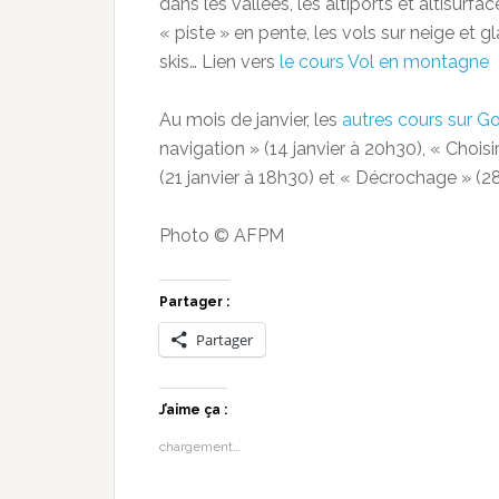
dans les vallées, les altiports et altisurfa
« piste » en pente, les vols sur neige et g
skis… Lien vers
le cours Vol en montagne
Au mois de janvier, les
autres cours sur G
navigation » (14 janvier à 20h30), « Chois
(21 janvier à 18h30) et « Décrochage » (2
Photo © AFPM
Partager :
Partager
J’aime ça :
chargement…