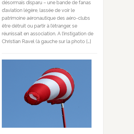
désormais disparu – une bande de fanas
d’aviation légère, lassée de voir le
patrimoine aéronautique des aéro-clubs
être détruit ou partir à l’étranger, se
réunissait en association. A l’instigation de
Christian Ravel (à gauche sur la photo […]