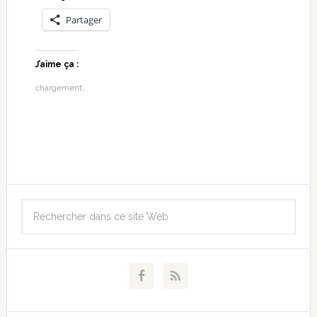
Partager
J’aime ça :
chargement…