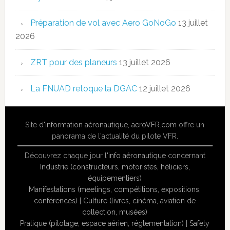
Préparation de vol avec Aero GoNoGo
13 juillet
2026
ZRT pour des planeurs
13 juillet 2026
La FNUAD retoque la DGAC
12 juillet 2026
Site
d'information aéronautique
,
aeroVFR.com
offre un
panorama de l'actualité du pilote VFR.
Découvrez chaque jour l'
info aéronautique
concernant
Industrie (constructeurs, motoristes, héliciers,
équipementiers)
Manifestations (meetings, compétitions, expositions,
conférences)
|
Culture (livres, cinéma, aviation de
collection, musées)
Pratique (pilotage, espace aérien, réglementation)
|
Safety