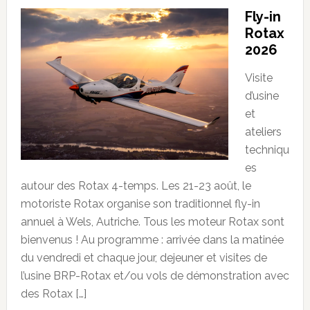
Fly-in
Rotax
2026
Visite
d’usine
et
ateliers
techniqu
es
autour des Rotax 4-temps. Les 21-23 août, le
motoriste Rotax organise son traditionnel fly-in
annuel à Wels, Autriche. Tous les moteur Rotax sont
bienvenus ! Au programme : arrivée dans la matinée
du vendredi et chaque jour, dejeuner et visites de
l’usine BRP-Rotax et/ou vols de démonstration avec
des Rotax […]