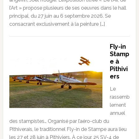
l’Art » propose plusieurs de ses oeuvres dans le hall
principal, du 27 juin au 6 septembre 2026. Se
consacrant exclusivement à la peinture […]
Fly-in
Stamp
e à
Pithivi
ers
Le
rassemb
lement
annuel
des stampistes… Organisé par l’aéro-club du
Pithiverais, le traditionnel Fly-in de Stampe aura lieu
les 27 et 28 juin à Pithiviers. À ce jour, 25 SV-4 de