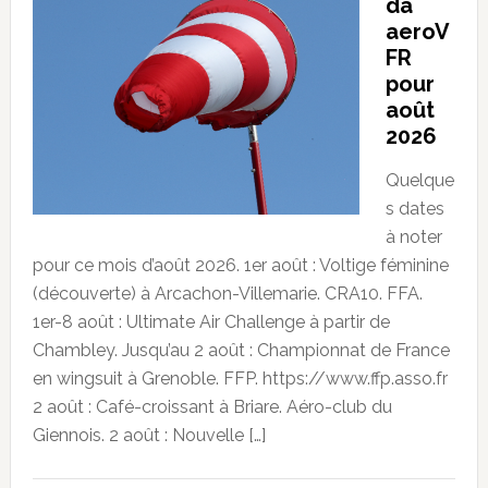
da
aeroV
FR
pour
août
2026
Quelque
s dates
à noter
pour ce mois d’août 2026. 1er août : Voltige féminine
(découverte) à Arcachon-Villemarie. CRA10. FFA.
1er-8 août : Ultimate Air Challenge à partir de
Chambley. Jusqu’au 2 août : Championnat de France
en wingsuit à Grenoble. FFP. https://www.ffp.asso.fr
2 août : Café-croissant à Briare. Aéro-club du
Giennois. 2 août : Nouvelle […]