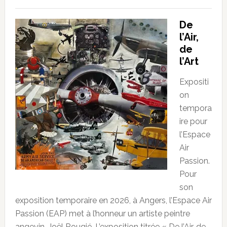
De
l’Air,
de
l’Art
Expositi
on
tempora
ire pour
l’Espace
Air
Passion.
Pour
son
exposition temporaire en 2026, à Angers, l’Espace Air
Passion (EAP) met à l’honneur un artiste peintre
angevin, Joël Rougié. L’exposition titrée « De l’Air, de