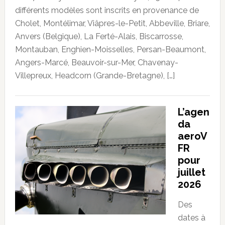
différents modèles sont inscrits en provenance de
Cholet, Montélimar, Viâpres-le-Petit, Abbeville, Briare,
Anvers (Belgique), La Ferté-Alais, Biscarrosse,
Montauban, Enghien-Moisselles, Persan-Beaumont,
Angers-Marcé, Beauvoir-sur-Mer, Chavenay-
Villepreux, Headcorn (Grande-Bretagne), […]
L’agen
da
aeroV
FR
pour
juillet
2026
Des
dates à