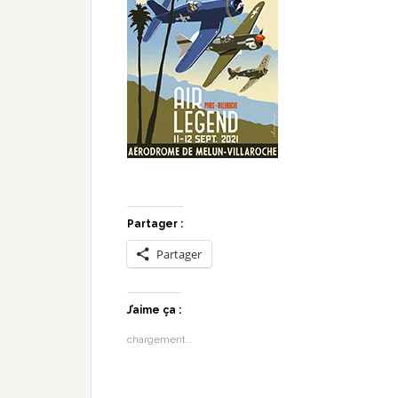
Partager :
Partager
J’aime ça :
chargement…