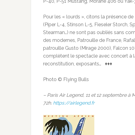
P-40, P-51 Mustang, Morane 406 ou Yak-
Pour les « lourds », citons la présence de
(Piper L-4, Stinson L-5, Fieseler Storch, 
Stearman…) ne sont pas oubliés sans comp
des modernes, Patrouille de France, Rafal
patrouille Gusto (Mirage 2000), Falcon 1
complètent le spectacle avec concert à 
reconstitution, exposants… ♦♦♦
Photo © Flying Bulls
– Paris Air Legend, 11 et 12 septembre à 
72h.
https://airlegend.fr