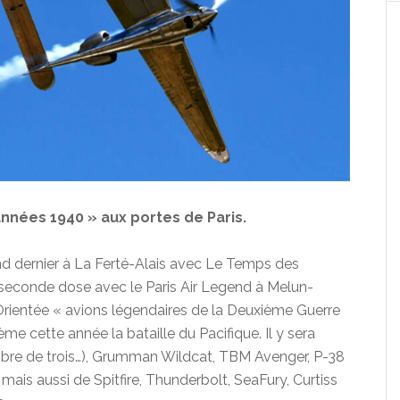
nnées 1940 » aux portes de Paris.
d dernier à La Ferté-Alais avec Le Temps des
 seconde dose avec le Paris Air Legend à Melun-
 Orientée « avions légendaires de la Deuxième Guerre
me cette année la bataille du Pacifique. Il y sera
bre de trois…), Grumman Wildcat, TBM Avenger, P-38
is aussi de Spitfire, Thunderbolt, SeaFury, Curtiss