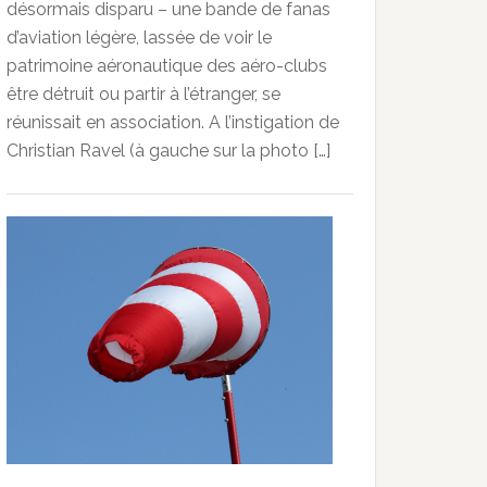
désormais disparu – une bande de fanas
d’aviation légère, lassée de voir le
patrimoine aéronautique des aéro-clubs
être détruit ou partir à l’étranger, se
réunissait en association. A l’instigation de
Christian Ravel (à gauche sur la photo […]