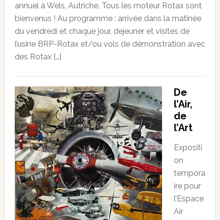
annuel à Wels, Autriche. Tous les moteur Rotax sont
bienvenus ! Au programme : arrivée dans la matinée
du vendredi et chaque jour, dejeuner et visites de
l’usine BRP-Rotax et/ou vols de démonstration avec
des Rotax […]
De
l’Air,
de
l’Art
Expositi
on
tempora
ire pour
l’Espace
Air