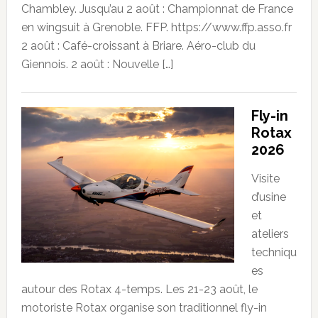
Chambley. Jusqu’au 2 août : Championnat de France
en wingsuit à Grenoble. FFP. https://www.ffp.asso.fr
2 août : Café-croissant à Briare. Aéro-club du
Giennois. 2 août : Nouvelle […]
Fly-in
Rotax
2026
Visite
d’usine
et
ateliers
techniqu
es
autour des Rotax 4-temps. Les 21-23 août, le
motoriste Rotax organise son traditionnel fly-in