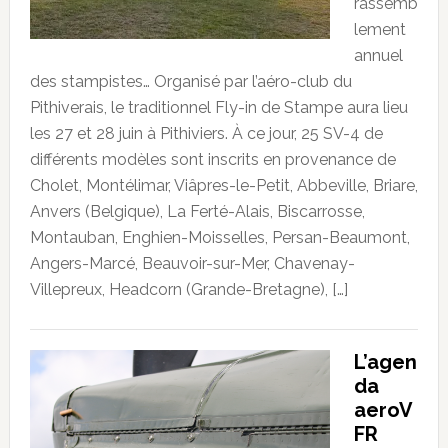
rassemb
lement
annuel
des stampistes… Organisé par l’aéro-club du
Pithiverais, le traditionnel Fly-in de Stampe aura lieu
les 27 et 28 juin à Pithiviers. À ce jour, 25 SV-4 de
différents modèles sont inscrits en provenance de
Cholet, Montélimar, Viâpres-le-Petit, Abbeville, Briare,
Anvers (Belgique), La Ferté-Alais, Biscarrosse,
Montauban, Enghien-Moisselles, Persan-Beaumont,
Angers-Marcé, Beauvoir-sur-Mer, Chavenay-
Villepreux, Headcorn (Grande-Bretagne), […]
L’agen
da
aeroV
FR