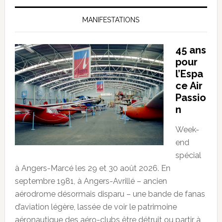
MANIFESTATIONS
45 ans
pour
l’Espa
ce Air
Passio
n
Week-
end
spécial
à Angers-Marcé les 29 et 30 août 2026. En
septembre 1981, à Angers-Avrillé – ancien
aérodrome désormais disparu – une bande de fanas
d’aviation légère, lassée de voir le patrimoine
aéronautique des aéro-clubs être détruit ou partir à