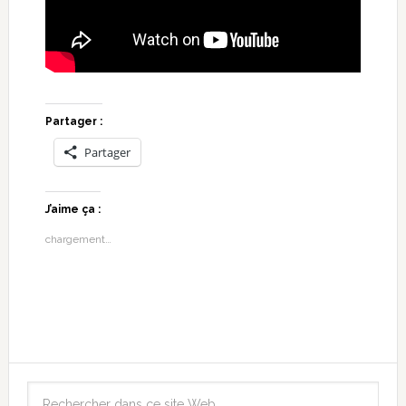
Partager :
Partager
J’aime ça :
chargement…