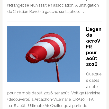
l’étranger, se réunissait en association. A l’instigation
de Christian Ravel (à gauche sur la photo […]
L’agen
da
aeroV
FR
pour
août
2026
Quelque
s dates
à noter
pour ce mois d’août 2026. 1er août : Voltige féminine
(découverte) à Arcachon-Villemarie. CRA10. FFA.
1er-8 août : Ultimate Air Challenge à partir de