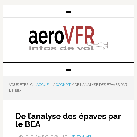
VOUS ÊTES ICI :
ACCUEIL
/
COCKPIT
/
DE L’ANALYSE DES ÉPAVES PAR
LE BEA
De l’analyse des épaves par
le BEA
PUBLIÉ LE
1 OCTOBRE 2021
PAR
RÉDACTION