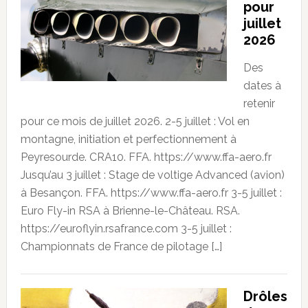
pour
juillet
2026
Des
dates à
retenir
pour ce mois de juillet 2026. 2-5 juillet : Vol en
montagne, initiation et perfectionnement à
Peyresourde. CRA10. FFA. https://www.ffa-aero.fr
Jusqu’au 3 juillet : Stage de voltige Advanced (avion)
à Besançon. FFA. https://www.ffa-aero.fr 3-5 juillet :
Euro Fly-in RSA à Brienne-le-Château. RSA.
https://euroflyin.rsafrance.com 3-5 juillet :
Championnats de France de pilotage […]
Drôles