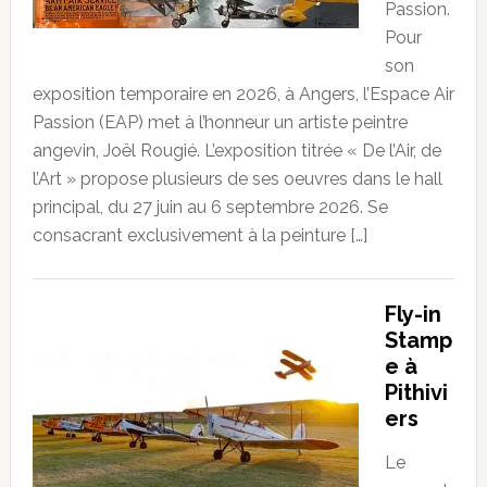
Passion.
Pour
son
exposition temporaire en 2026, à Angers, l’Espace Air
Passion (EAP) met à l’honneur un artiste peintre
angevin, Joël Rougié. L’exposition titrée « De l’Air, de
l’Art » propose plusieurs de ses oeuvres dans le hall
principal, du 27 juin au 6 septembre 2026. Se
consacrant exclusivement à la peinture […]
Fly-in
Stamp
e à
Pithivi
ers
Le