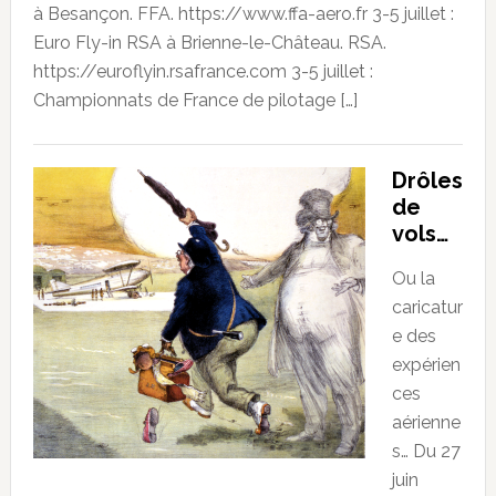
à Besançon. FFA. https://www.ffa-aero.fr 3-5 juillet :
Euro Fly-in RSA à Brienne-le-Château. RSA.
https://euroflyin.rsafrance.com 3-5 juillet :
Championnats de France de pilotage […]
Drôles
de
vols…
Ou la
caricatur
e des
expérien
ces
aérienne
s… Du 27
juin