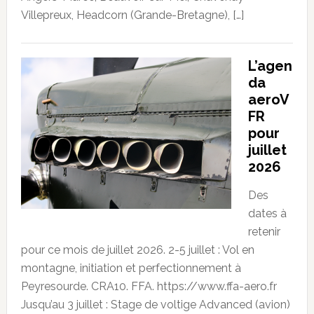
Villepreux, Headcorn (Grande-Bretagne), […]
L’agen
da
aeroV
FR
pour
juillet
2026
Des
dates à
retenir
pour ce mois de juillet 2026. 2-5 juillet : Vol en
montagne, initiation et perfectionnement à
Peyresourde. CRA10. FFA. https://www.ffa-aero.fr
Jusqu’au 3 juillet : Stage de voltige Advanced (avion)