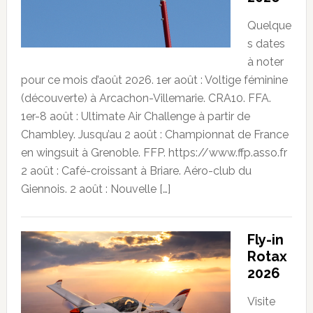
Quelque
s dates
à noter
pour ce mois d’août 2026. 1er août : Voltige féminine
(découverte) à Arcachon-Villemarie. CRA10. FFA.
1er-8 août : Ultimate Air Challenge à partir de
Chambley. Jusqu’au 2 août : Championnat de France
en wingsuit à Grenoble. FFP. https://www.ffp.asso.fr
2 août : Café-croissant à Briare. Aéro-club du
Giennois. 2 août : Nouvelle […]
Fly-in
Rotax
2026
Visite