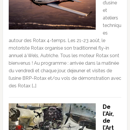
d’usine
et
ateliers
techniqu
es
autour des Rotax 4-temps. Les 21-23 août, le
motoriste Rotax organise son traditionnel fly-in
annuel à Wels, Autriche. Tous les moteur Rotax sont
bienvenus ! Au programme : arrivée dans la matinée
du vendredi et chaque jour, dejeuner et visites de
l’usine BRP-Rotax et/ou vols de démonstration avec
des Rotax […]
De
l’Air,
de
l’Art