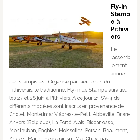
Fly-in
Stamp
e à
Pithivi
ers
Le
rassemb
lement
annuel
des stampistes… Organisé par l’aéro-club du
Pithiverais, le traditionnel Fly-in de Stampe aura lieu
les 27 et 28 juin à Pithiviers. À ce jour, 25 SV-4 de
différents modèles sont inscrits en provenance de
Cholet, Montélimar, Viâpres-le-Petit, Abbeville, Briare,
Anvers (Belgique), La Ferté-Alais, Biscarrosse,
Montauban, Enghien-Moisselles, Persan-Beaumont,
Angers-Marcé, Beauvoir-sur-Mer, Chavenay-