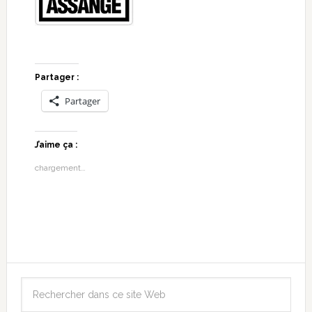
Partager :
Partager
J’aime ça :
chargement…