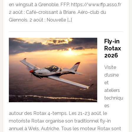
en wingsuit à Grenoble. FFP. https://www.ffp.asso.fr
2 août : Café-croissant à Briare. Aéro-club du
Giennois. 2 août : Nouvelle […]
Fly-in
Rotax
2026
Visite
d’usine
et
ateliers
techniqu
es
autour des Rotax 4-temps. Les 21-23 août, le
motoriste Rotax organise son traditionnel fly-in
annuel à Wels, Autriche. Tous les moteur Rotax sont