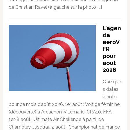
de Christian Ravel (à gauche sur la photo […]
L’agen
da
aeroV
FR
pour
août
2026
Quelque
s dates
à noter
pour ce mois d’août 2026. 1er août : Voltige féminine
(découverte) à Arcachon-Villemarie. CRA10. FFA.
1er-8 août : Ultimate Air Challenge à partir de
Chambley. Jusqu’au 2 août : Championnat de France