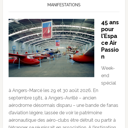
MANIFESTATIONS
45 ans
pour
l’Espa
ce Air
Passio
n
Week-
end
spécial
à Angers-Marcé les 29 et 30 août 2026. En
septembre 1981, à Angers-Avrillé – ancien
aérodrome désormais disparu – une bande de fanas
d’aviation légère, lassée de voir le patrimoine
aéronautique des aéro-clubs être détruit ou partir à
l’étranger, se réunissait en association. A l’instigation