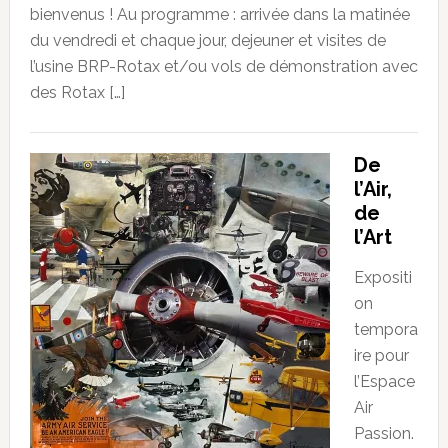
bienvenus ! Au programme : arrivée dans la matinée
du vendredi et chaque jour, dejeuner et visites de
l’usine BRP-Rotax et/ou vols de démonstration avec
des Rotax […]
De
l’Air,
de
l’Art
Expositi
on
tempora
ire pour
l’Espace
Air
Passion.