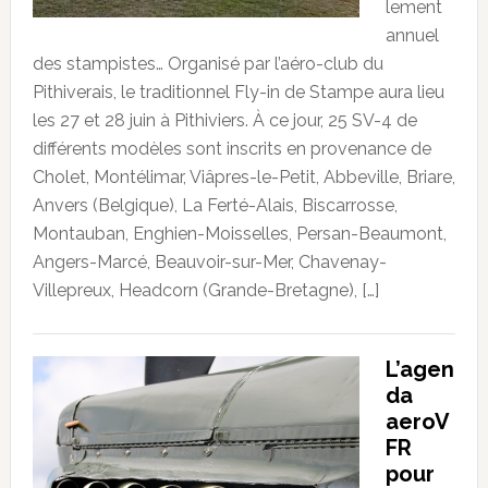
lement
annuel
des stampistes… Organisé par l’aéro-club du
Pithiverais, le traditionnel Fly-in de Stampe aura lieu
les 27 et 28 juin à Pithiviers. À ce jour, 25 SV-4 de
différents modèles sont inscrits en provenance de
Cholet, Montélimar, Viâpres-le-Petit, Abbeville, Briare,
Anvers (Belgique), La Ferté-Alais, Biscarrosse,
Montauban, Enghien-Moisselles, Persan-Beaumont,
Angers-Marcé, Beauvoir-sur-Mer, Chavenay-
Villepreux, Headcorn (Grande-Bretagne), […]
L’agen
da
aeroV
FR
pour