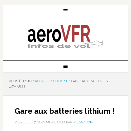
VOUS ÊTES ICI :
ACCUEIL
/
COCKPIT
/
GARE AUX BATTERIES
LITHIUM !
Gare aux batteries lithium !
PUBLIÉ LE
17 NOVEMBRE 2022
PAR
RÉDACTION