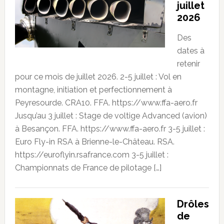
juillet
2026
Des
dates à
retenir
pour ce mois de juillet 2026. 2-5 juillet : Vol en
montagne, initiation et perfectionnement à
Peyresourde. CRA10. FFA. https://www.ffa-aero.fr
Jusqu’au 3 juillet : Stage de voltige Advanced (avion)
à Besançon. FFA. https://www.ffa-aero.fr 3-5 juillet :
Euro Fly-in RSA à Brienne-le-Château. RSA.
https://euroflyin.rsafrance.com 3-5 juillet :
Championnats de France de pilotage […]
Drôles
de