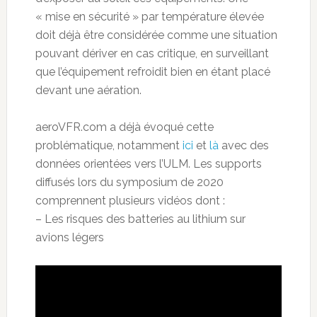
« mise en sécurité » par température élevée
doit déjà être considérée comme une situation
pouvant dériver en cas critique, en surveillant
que l’équipement refroidit bien en étant placé
devant une aération.
aeroVFR.com a déjà évoqué cette
problématique, notamment
ici
et
là
avec des
données orientées vers l’ULM. Les supports
diffusés lors du symposium de 2020
comprennent plusieurs vidéos dont :
– Les risques des batteries au lithium sur
avions légers