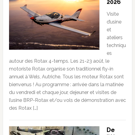
2026
Visite
d’usine
et
ateliers
techniqu
es
autour des Rotax 4-temps. Les 21-23 août, le
motoriste Rotax organise son traditionnel fly-in
annuel à Wels, Autriche. Tous les moteur Rotax sont
bienvenus ! Au programme : arrivée dans la matinée
du vendredi et chaque jour, dejeuner et visites de
l’usine BRP-Rotax et/ou vols de démonstration avec
des Rotax […]
De