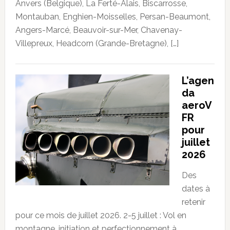
Anvers (Belgique), La Ferté-Alais, Biscarrosse,
Montauban, Enghien-Moisselles, Persan-Beaumont,
Angers-Marcé, Beauvoir-sur-Mer, Chavenay-
Villepreux, Headcorn (Grande-Bretagne), […]
L’agen
da
aeroV
FR
pour
juillet
2026
Des
dates à
retenir
pour ce mois de juillet 2026. 2-5 juillet : Vol en
montagne, initiation et perfectionnement à