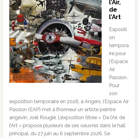
l’Air,
de
l’Art
Expositi
on
tempora
ire pour
l’Espace
Air
Passion.
Pour
son
exposition temporaire en 2026, à Angers, l’Espace Air
Passion (EAP) met à l’honneur un artiste peintre
angevin, Joël Rougié. L’exposition titrée « De l’Air, de
l’Art » propose plusieurs de ses oeuvres dans le hall
principal, du 27 juin au 6 septembre 2026. Se