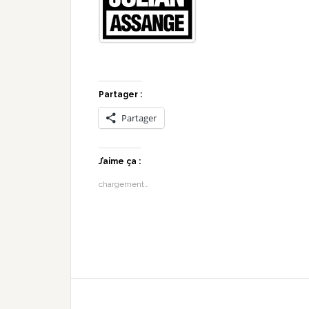
Partager :
Partager
J’aime ça :
chargement…