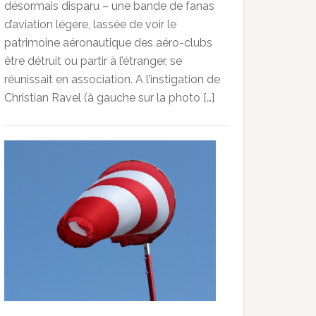
désormais disparu – une bande de fanas
d’aviation légère, lassée de voir le
patrimoine aéronautique des aéro-clubs
être détruit ou partir à l’étranger, se
réunissait en association. A l’instigation de
Christian Ravel (à gauche sur la photo […]