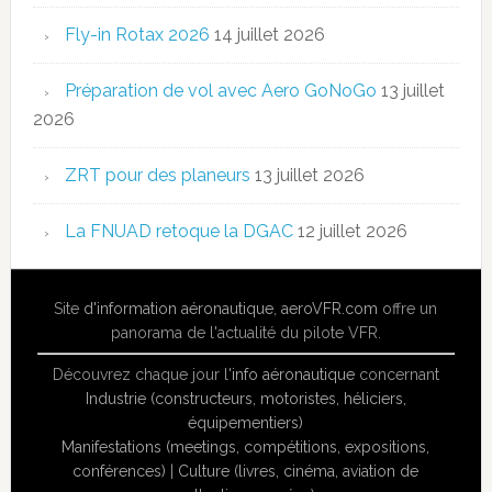
Fly-in Rotax 2026
14 juillet 2026
Préparation de vol avec Aero GoNoGo
13 juillet
2026
ZRT pour des planeurs
13 juillet 2026
La FNUAD retoque la DGAC
12 juillet 2026
Site
d'information aéronautique
,
aeroVFR.com
offre un
panorama de l'actualité du pilote VFR.
Découvrez chaque jour l'
info aéronautique
concernant
Industrie (constructeurs, motoristes, héliciers,
équipementiers)
Manifestations (meetings, compétitions, expositions,
conférences)
|
Culture (livres, cinéma, aviation de