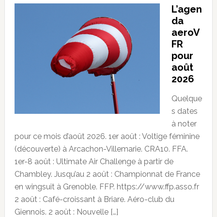
L’agen
da
aeroV
FR
pour
août
2026
Quelque
s dates
à noter
pour ce mois d’août 2026. 1er août : Voltige féminine
(découverte) à Arcachon-Villemarie. CRA10. FFA.
1er-8 août : Ultimate Air Challenge à partir de
Chambley. Jusqu’au 2 août : Championnat de France
en wingsuit à Grenoble. FFP. https://www.ffp.asso.fr
2 août : Café-croissant à Briare. Aéro-club du
Giennois. 2 août : Nouvelle […]