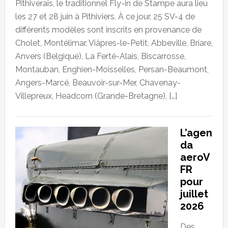
Pithiverais, le traditionnel Fly-in de Stampe aura lieu
les 27 et 28 juin à Pithiviers. À ce jour, 25 SV-4 de
différents modèles sont inscrits en provenance de
Cholet, Montélimar, Viâpres-le-Petit, Abbeville, Briare,
Anvers (Belgique), La Ferté-Alais, Biscarrosse,
Montauban, Enghien-Moisselles, Persan-Beaumont,
Angers-Marcé, Beauvoir-sur-Mer, Chavenay-
Villepreux, Headcorn (Grande-Bretagne), […]
L’agen
da
aeroV
FR
pour
juillet
2026
Des