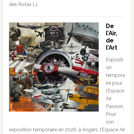
des Rotax […]
De
l’Air,
de
l’Art
Expositi
on
tempora
ire pour
l’Espace
Air
Passion.
Pour
son
exposition temporaire en 2026, à Angers, l’Espace Air