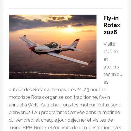
Fly-in
Rotax
2026
Visite
d’usine
et
ateliers
techniqu
es
autour des Rotax 4-temps. Les 21-23 août, le
motoriste Rotax organise son traditionnel fly-in
annuel à Wels, Autriche. Tous les moteur Rotax sont
bienvenus ! Au programme : arrivée dans la matinée
du vendredi et chaque jour, dejeuner et visites de
l’usine BRP-Rotax et/ou vols de démonstration avec