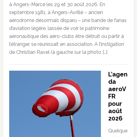
à Angers-Marcé les 29 et 30 août 2026. En
septembre 1981, à Angers-Avrillé – ancien
aérodrome désormais disparu – une bande de fanas
d’aviation légère, lassée de voir le patrimoine
aéronautique des aéro-clubs être détruit ou partir à
l’étranger, se réunissait en association. A l’instigation
de Christian Ravel (à gauche sur la photo […]
L’agen
da
aeroV
FR
pour
août
2026
Quelque