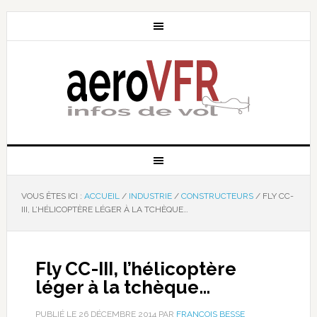
VOUS ÊTES ICI :
ACCUEIL
/
INDUSTRIE
/
CONSTRUCTEURS
/
FLY CC-
III, L’HÉLICOPTÈRE LÉGER À LA TCHÈQUE…
Fly CC-III, l’hélicoptère
léger à la tchèque…
PUBLIÉ LE
26 DÉCEMBRE 2014
PAR
FRANÇOIS BESSE