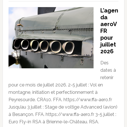
L’agen
da
aeroV
FR
pour
juillet
2026
Des
dates à
retenir
pour ce mois de juillet 2026. 2-5 juillet : Vol en
montagne, initiation et perfectionnement à
Peyresourde. CRA10. FFA. https://www.ffa-aero.fr
Jusqu’au 3 juillet : Stage de voltige Advanced (avion)
à Besançon. FFA. https://www.ffa-aero.fr 3-5 juillet :
Euro Fly-in RSA à Brienne-le-Château. RSA.