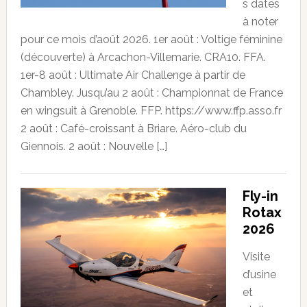
s dates
à noter
pour ce mois d’août 2026. 1er août : Voltige féminine
(découverte) à Arcachon-Villemarie. CRA10. FFA.
1er-8 août : Ultimate Air Challenge à partir de
Chambley. Jusqu’au 2 août : Championnat de France
en wingsuit à Grenoble. FFP. https://www.ffp.asso.fr
2 août : Café-croissant à Briare. Aéro-club du
Giennois. 2 août : Nouvelle […]
Fly-in
Rotax
2026
Visite
d’usine
et