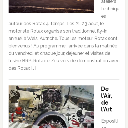
ateliers
techniqu
es
autour des Rotax 4-temps. Les 21-23 août, le
motoriste Rotax organise son traditionnel fly-in
annuel à Wels, Autriche. Tous les moteur Rotax sont
bienvenus ! Au programme : arrivée dans la matinée
du vendredi et chaque jour, dejeuner et visites de
l’usine BRP-Rotax et/ou vols de démonstration avec
des Rotax […]
De
l’Air,
de
l’Art
Expositi