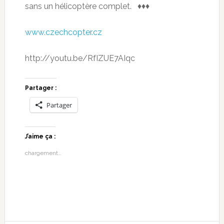
sans un hélicoptère complet. ♦♦♦
www.czechcopter.cz
http://youtu.be/RfIZUE7AIqc
Partager :
Partager
J’aime ça :
chargement…