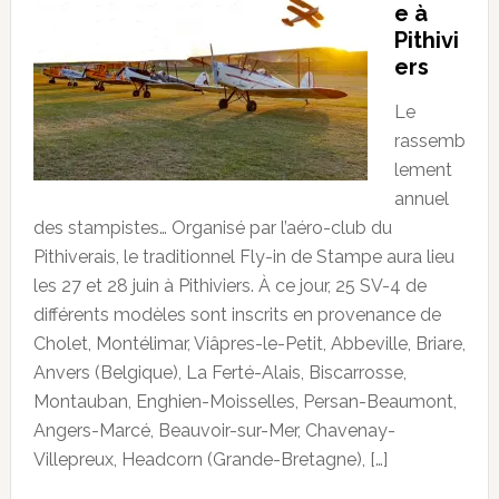
e à
Pithivi
ers
Le
rassemb
lement
annuel
des stampistes… Organisé par l’aéro-club du
Pithiverais, le traditionnel Fly-in de Stampe aura lieu
les 27 et 28 juin à Pithiviers. À ce jour, 25 SV-4 de
différents modèles sont inscrits en provenance de
Cholet, Montélimar, Viâpres-le-Petit, Abbeville, Briare,
Anvers (Belgique), La Ferté-Alais, Biscarrosse,
Montauban, Enghien-Moisselles, Persan-Beaumont,
Angers-Marcé, Beauvoir-sur-Mer, Chavenay-
Villepreux, Headcorn (Grande-Bretagne), […]