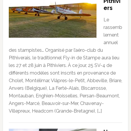
Pithivi
ers
Le
rassemb
lement
annuel
des stampistes… Organisé par l’aéro-club du
Pithiverais, le traditionnel Fly-in de Stampe aura lieu
les 27 et 28 juin à Pithiviers. À ce jour, 25 SV-4 de
différents modèles sont inscrits en provenance de
Cholet, Montélimar, Viâpres-le-Petit, Abbeville, Briare,
Anvers (Belgique), La Ferté-Alais, Biscarrosse,
Montauban, Enghien-Moisselles, Persan-Beaumont,
Angers-Marcé, Beauvoir-sur-Mer, Chavenay-
Villepreux, Headcorn (Grande-Bretagne), […]