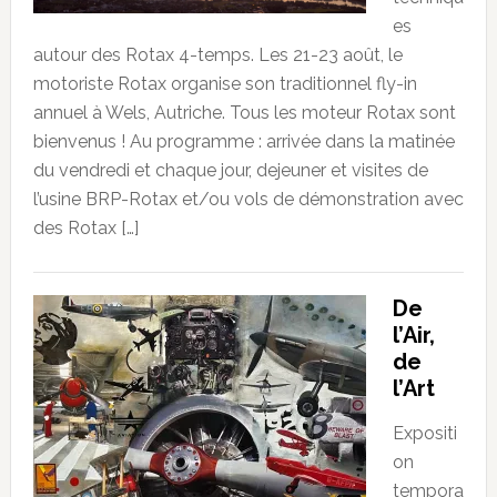
es
autour des Rotax 4-temps. Les 21-23 août, le
motoriste Rotax organise son traditionnel fly-in
annuel à Wels, Autriche. Tous les moteur Rotax sont
bienvenus ! Au programme : arrivée dans la matinée
du vendredi et chaque jour, dejeuner et visites de
l’usine BRP-Rotax et/ou vols de démonstration avec
des Rotax […]
De
l’Air,
de
l’Art
Expositi
on
tempora