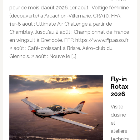
pour ce mois d’août 2026. 1er août : Voltige féminine
(découverte) à Arcachon-Villemarie. CRA10. FFA.
1er-8 août : Ultimate Air Challenge à partir de
Chambley. Jusqu’au 2 août : Championnat de France
en wingsuit à Grenoble. FFP. https://www.ffp.asso.fr
2 août : Café-croissant à Briare. Aéro-club du
Giennois. 2 août : Nouvelle […]
Fly-in
Rotax
2026
Visite
d’usine
et
ateliers
techniqu