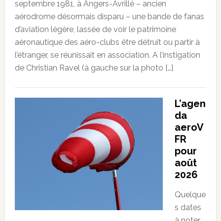
septembre 1981, à Angers-Avrillé – ancien
aérodrome désormais disparu – une bande de fanas
d’aviation légère, lassée de voir le patrimoine
aéronautique des aéro-clubs être détruit ou partir à
l’étranger, se réunissait en association. A l’instigation
de Christian Ravel (à gauche sur la photo […]
L’agen
da
aeroV
FR
pour
août
2026
Quelque
s dates
à noter