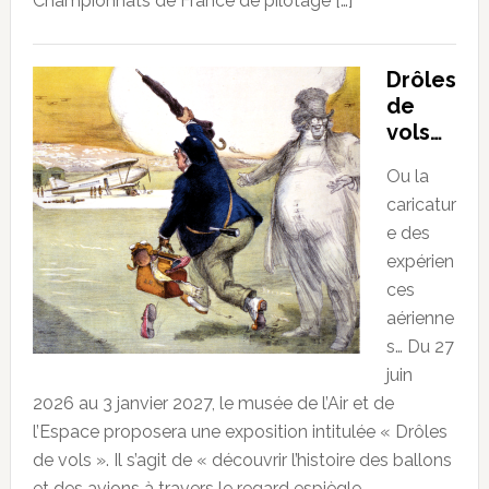
Championnats de France de pilotage […]
Drôles
de
vols…
Ou la
caricatur
e des
expérien
ces
aérienne
s… Du 27
juin
2026 au 3 janvier 2027, le musée de l’Air et de
l’Espace proposera une exposition intitulée « Drôles
de vols ». Il s’agit de « découvrir l’histoire des ballons
et des avions à travers le regard espiègle,