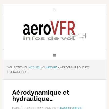
VOUS ÊTES ICI :
ACCUEIL
/
HISTOIRE
/
AÉRODYNAMIQUE ET
HYDRAULIQUE…
Aérodynamique et
hydraulique…
PUBLIÉ LE
20 OCTOBRE 2014
PAR
FRANÇOIS BESSE