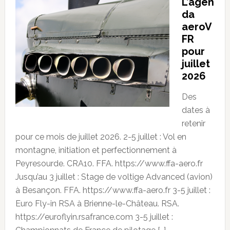
L’agen
da
aeroV
FR
pour
juillet
2026
Des
dates à
retenir
pour ce mois de juillet 2026. 2-5 juillet : Vol en
montagne, initiation et perfectionnement à
Peyresourde. CRA10. FFA. https://www.ffa-aero.fr
Jusqu’au 3 juillet : Stage de voltige Advanced (avion)
à Besançon. FFA. https://www.ffa-aero.fr 3-5 juillet :
Euro Fly-in RSA à Brienne-le-Château. RSA.
https://euroflyin.rsafrance.com 3-5 juillet :