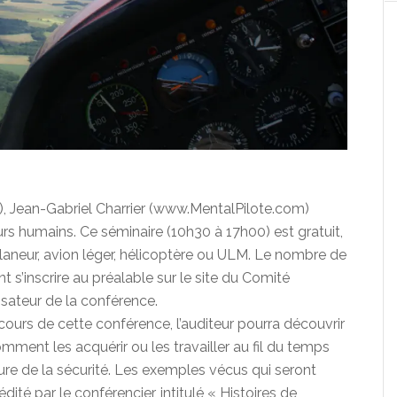
, Jean-Gabriel Charrier (www.MentalPilote.com)
rs humains. Ce séminaire (10h30 à 17h00) est gratuit,
 planeur, avion léger, hélicoptère ou ULM. Le nombre de
nt
s’inscrire au préalable sur le site du Comité
isateur de la conférence.
cours de cette conférence, l’auditeur pourra découvrir
mment les acquérir ou les travailler au fil du temps
ture de la sécurité. Les exemples vécus qui seront
dité par le conférencier, intitulé « Histoires de