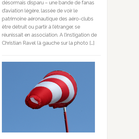
désormais disparu – une bande de fanas
d’aviation légère, lassée de voir le
patrimoine aéronautique des aéro-clubs
être détruit ou partir à l’étranger, se
réunissait en association. A l’instigation de
Christian Ravel (à gauche sur la photo […]