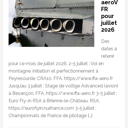
aeroV
FR
pour
juillet
2026
Des
dates à
retenir
pour ce mois de juillet 2026. 2-5 juillet : Vol en
montagne, initiation et perfectionnement à
Peyresourde. CRA10. FFA. https://www.ffa-aero.fr
Jusqu’au 3 juillet : Stage de voltige Advanced (avion)
à Besançon. FFA. https://www.ffa-aero.fr 3-5 juillet :
Euro Fly-in RSA à Brienne-le-Château. RSA.
https://euroflyin.rsafrance.com 3-5 juillet :
Championnats de France de pilotage […]