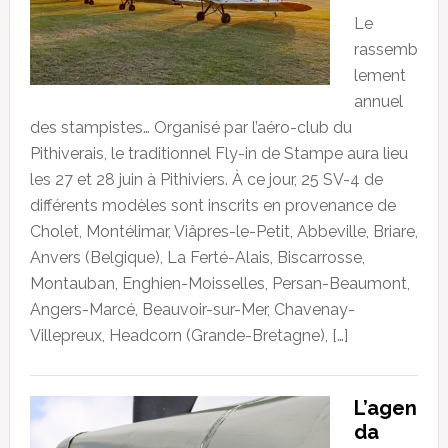
Le
rassemb
lement
annuel
des stampistes… Organisé par l’aéro-club du
Pithiverais, le traditionnel Fly-in de Stampe aura lieu
les 27 et 28 juin à Pithiviers. À ce jour, 25 SV-4 de
différents modèles sont inscrits en provenance de
Cholet, Montélimar, Viâpres-le-Petit, Abbeville, Briare,
Anvers (Belgique), La Ferté-Alais, Biscarrosse,
Montauban, Enghien-Moisselles, Persan-Beaumont,
Angers-Marcé, Beauvoir-sur-Mer, Chavenay-
Villepreux, Headcorn (Grande-Bretagne), […]
L’agen
da