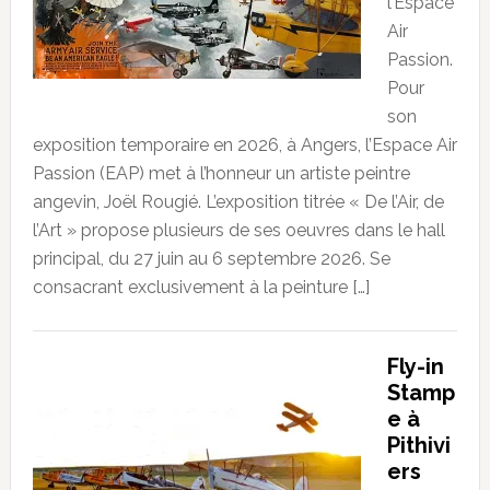
l’Espace
Air
Passion.
Pour
son
exposition temporaire en 2026, à Angers, l’Espace Air
Passion (EAP) met à l’honneur un artiste peintre
angevin, Joël Rougié. L’exposition titrée « De l’Air, de
l’Art » propose plusieurs de ses oeuvres dans le hall
principal, du 27 juin au 6 septembre 2026. Se
consacrant exclusivement à la peinture […]
Fly-in
Stamp
e à
Pithivi
ers