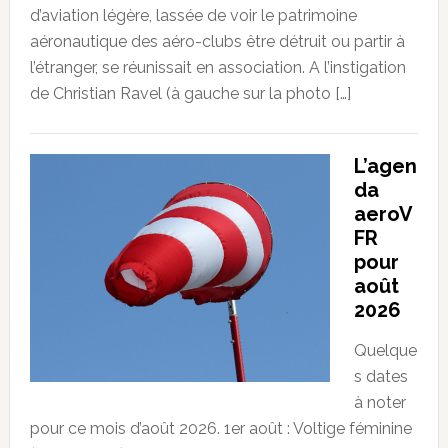
d’aviation légère, lassée de voir le patrimoine
aéronautique des aéro-clubs être détruit ou partir à
l’étranger, se réunissait en association. A l’instigation
de Christian Ravel (à gauche sur la photo […]
L’agen
da
aeroV
FR
pour
août
2026
Quelque
s dates
à noter
pour ce mois d’août 2026. 1er août : Voltige féminine