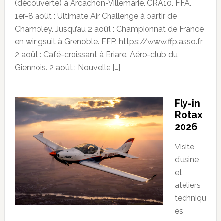
(découverte) à Arcachon-Villemarie. CRA10. FFA.
1er-8 août : Ultimate Air Challenge à partir de
Chambley. Jusqu’au 2 août : Championnat de France
en wingsuit à Grenoble. FFP. https://www.ffp.asso.fr
2 août : Café-croissant à Briare. Aéro-club du
Giennois. 2 août : Nouvelle […]
Fly-in
Rotax
2026
Visite
d’usine
et
ateliers
techniqu
es