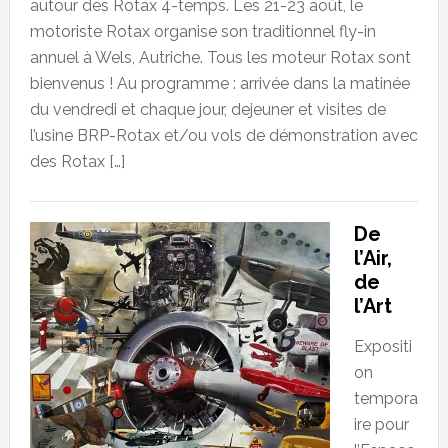
autour des Rotax 4-temps. Les 21-23 août, le
motoriste Rotax organise son traditionnel fly-in
annuel à Wels, Autriche. Tous les moteur Rotax sont
bienvenus ! Au programme : arrivée dans la matinée
du vendredi et chaque jour, dejeuner et visites de
l’usine BRP-Rotax et/ou vols de démonstration avec
des Rotax […]
De
l’Air,
de
l’Art
Expositi
on
tempora
ire pour