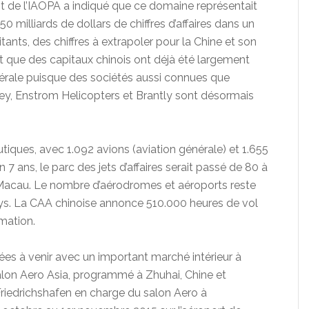
nt de l’IAOPA a indiqué que ce domaine représentait
50 milliards de dollars de chiffres d’affaires dans un
ants, des chiffres à extrapoler pour la Chine et son
ant que des capitaux chinois ont déjà été largement
nérale puisque des sociétés aussi connues que
ney, Enstrom Helicopters et Brantly sont désormais
iques, avec 1.092 avions (aviation générale) et 1.655
7 ans, le parc des jets d’affaires serait passé de 80 à
Macau. Le nombre d’aérodromes et aéroports reste
ays. La CAA chinoise annonce 510.000 heures de vol
mation.
nées à venir avec un important marché intérieur à
 salon Aero Asia, programmé à Zhuhai, Chine et
Friedrichshafen en charge du salon Aero à