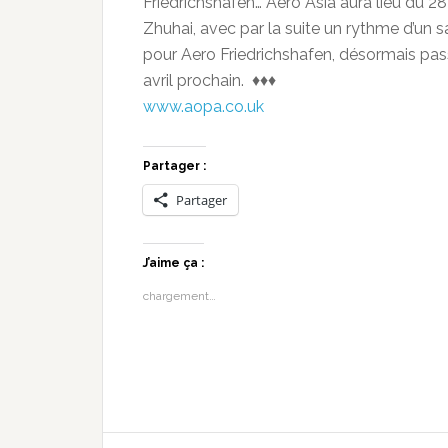
Friedrichshafen… Aero Asia aura lieu du 2
Zhuhai, avec par la suite un rythme d’un 
pour Aero Friedrichshafen, désormais pass
avril prochain. ♦♦♦
www.aopa.co.uk
Partager :
Partager
J’aime ça :
chargement…