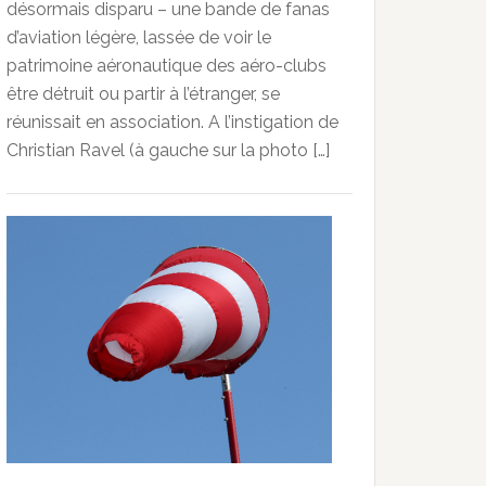
désormais disparu – une bande de fanas
d’aviation légère, lassée de voir le
patrimoine aéronautique des aéro-clubs
être détruit ou partir à l’étranger, se
réunissait en association. A l’instigation de
Christian Ravel (à gauche sur la photo […]