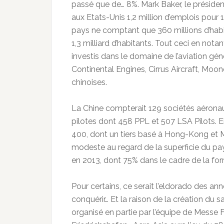
passé que de… 8%. Mark Baker, le préside
aux Etats-Unis 1,2 million d’emplois pour 1
pays ne comptant que 360 millions d’habit
1,3 milliard d’habitants. Tout ceci en not
investis dans le domaine de l’aviation gé
Continental Engines, Cirrus Aircraft, Moo
chinoises.
La Chine compterait 129 sociétés aéronaut
pilotes dont 458 PPL et 507 LSA Pilots. En 
400, dont un tiers basé à Hong-Kong et 
modeste au regard de la superficie du p
en 2013, dont 75% dans le cadre de la for
Pour certains, ce serait l’eldorado des an
conquérir… Et la raison de la création du
organisé en partie par l’équipe de Messe 