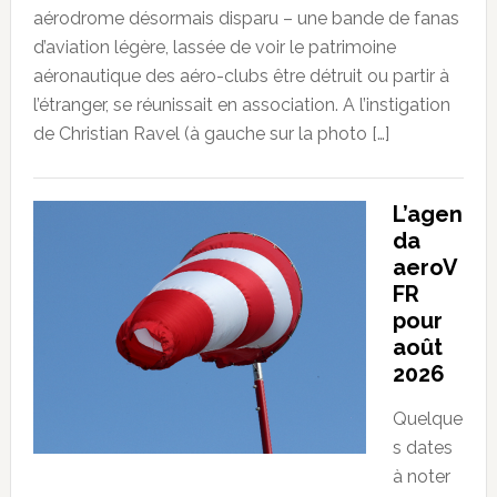
aérodrome désormais disparu – une bande de fanas
d’aviation légère, lassée de voir le patrimoine
aéronautique des aéro-clubs être détruit ou partir à
l’étranger, se réunissait en association. A l’instigation
de Christian Ravel (à gauche sur la photo […]
L’agen
da
aeroV
FR
pour
août
2026
Quelque
s dates
à noter