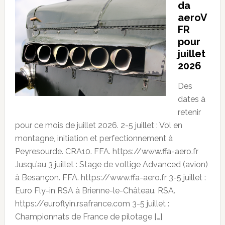
da
aeroV
FR
pour
juillet
2026
Des
dates à
retenir
pour ce mois de juillet 2026. 2-5 juillet : Vol en
montagne, initiation et perfectionnement à
Peyresourde. CRA10. FFA. https://www.ffa-aero.fr
Jusqu’au 3 juillet : Stage de voltige Advanced (avion)
à Besançon. FFA. https://www.ffa-aero.fr 3-5 juillet :
Euro Fly-in RSA à Brienne-le-Château. RSA.
https://euroflyin.rsafrance.com 3-5 juillet :
Championnats de France de pilotage […]