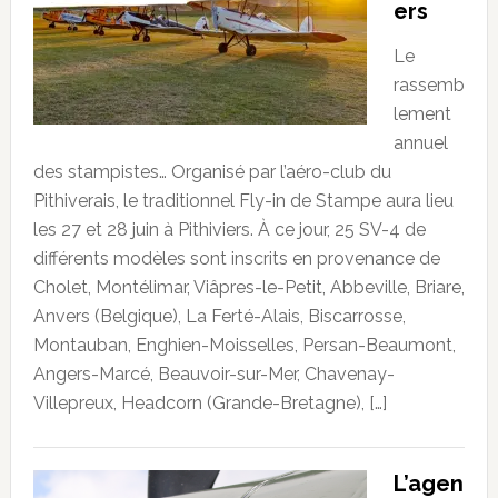
ers
Le
rassemb
lement
annuel
des stampistes… Organisé par l’aéro-club du
Pithiverais, le traditionnel Fly-in de Stampe aura lieu
les 27 et 28 juin à Pithiviers. À ce jour, 25 SV-4 de
différents modèles sont inscrits en provenance de
Cholet, Montélimar, Viâpres-le-Petit, Abbeville, Briare,
Anvers (Belgique), La Ferté-Alais, Biscarrosse,
Montauban, Enghien-Moisselles, Persan-Beaumont,
Angers-Marcé, Beauvoir-sur-Mer, Chavenay-
Villepreux, Headcorn (Grande-Bretagne), […]
L’agen