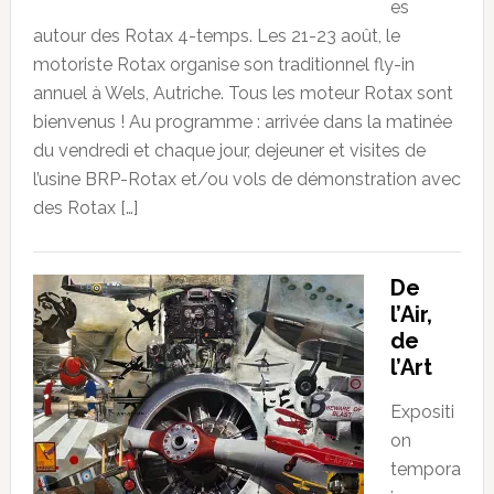
es
autour des Rotax 4-temps. Les 21-23 août, le
motoriste Rotax organise son traditionnel fly-in
annuel à Wels, Autriche. Tous les moteur Rotax sont
bienvenus ! Au programme : arrivée dans la matinée
du vendredi et chaque jour, dejeuner et visites de
l’usine BRP-Rotax et/ou vols de démonstration avec
des Rotax […]
De
l’Air,
de
l’Art
Expositi
on
tempora