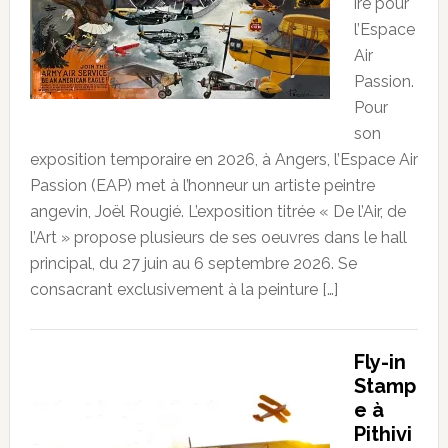
ire pour
l’Espace
Air
Passion.
Pour
son
exposition temporaire en 2026, à Angers, l’Espace Air
Passion (EAP) met à l’honneur un artiste peintre
angevin, Joël Rougié. L’exposition titrée « De l’Air, de
l’Art » propose plusieurs de ses oeuvres dans le hall
principal, du 27 juin au 6 septembre 2026. Se
consacrant exclusivement à la peinture […]
Fly-in
Stamp
e à
Pithivi