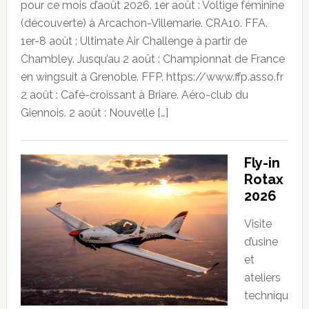
pour ce mois d’août 2026. 1er août : Voltige féminine
(découverte) à Arcachon-Villemarie. CRA10. FFA.
1er-8 août : Ultimate Air Challenge à partir de
Chambley. Jusqu’au 2 août : Championnat de France
en wingsuit à Grenoble. FFP. https://www.ffp.asso.fr
2 août : Café-croissant à Briare. Aéro-club du
Giennois. 2 août : Nouvelle […]
Fly-in
Rotax
2026
Visite
d’usine
et
ateliers
techniqu