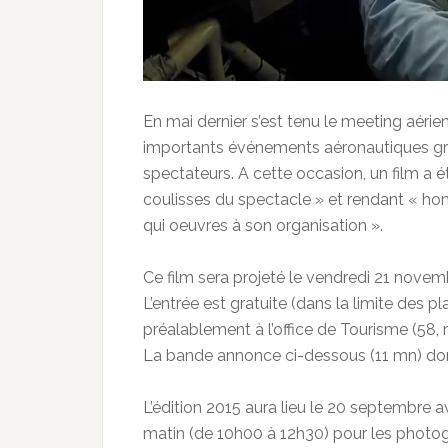
En mai dernier s’est tenu le meeting aérie
importants événements aéronautiques gra
spectateurs. A cette occasion, un film a ét
coulisses du spectacle » et rendant « 
qui oeuvres à son organisation ».
Ce film sera projeté le vendredi 21 novemb
L’entrée est gratuite (dans la limite des pl
préalablement à l’office de Tourisme (58,
La bande annonce ci-dessous (11 mn) don
L’édition 2015 aura lieu le 20 septembre a
matin (de 10h00 à 12h30) pour les photog