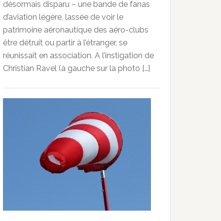
désormais disparu – une bande de fanas
d’aviation légère, lassée de voir le
patrimoine aéronautique des aéro-clubs
être détruit ou partir à l’étranger, se
réunissait en association. A l’instigation de
Christian Ravel (à gauche sur la photo […]