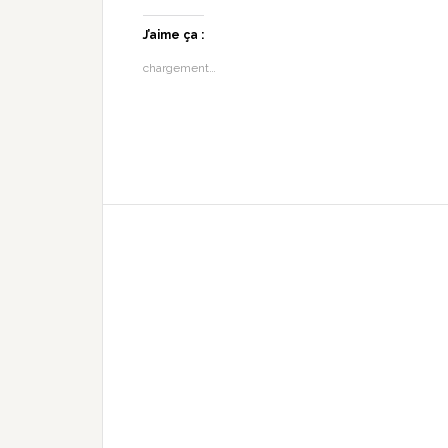
J’aime ça :
chargement…