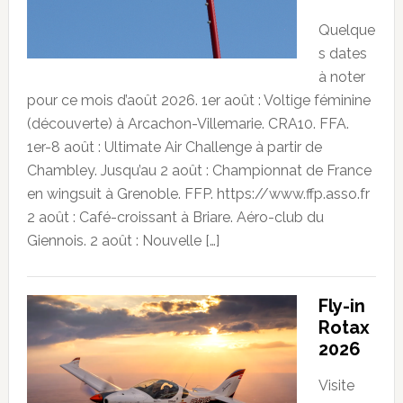
Quelque
s dates
à noter
pour ce mois d’août 2026. 1er août : Voltige féminine
(découverte) à Arcachon-Villemarie. CRA10. FFA.
1er-8 août : Ultimate Air Challenge à partir de
Chambley. Jusqu’au 2 août : Championnat de France
en wingsuit à Grenoble. FFP. https://www.ffp.asso.fr
2 août : Café-croissant à Briare. Aéro-club du
Giennois. 2 août : Nouvelle […]
Fly-in
Rotax
2026
Visite