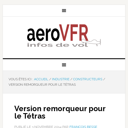
VOUS ÊTES ICI :
ACCUEIL
/
INDUSTRIE
/
CONSTRUCTEURS
/
VERSION REMORQUEUR POUR LE TÉTRAS
Version remorqueur pour
le Tétras
PUBLIÉ LE
3 NOVEMBRE 2014
PAR
FRANÇOIS BESSE