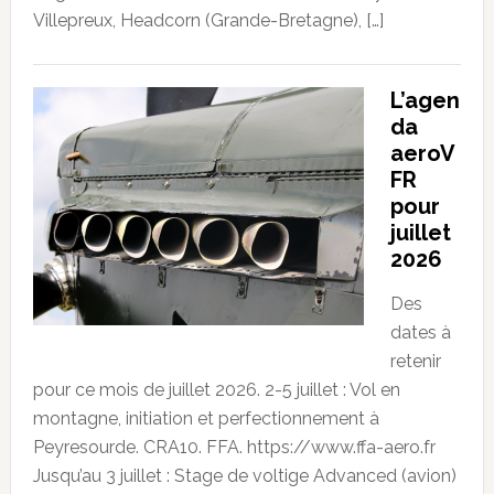
Villepreux, Headcorn (Grande-Bretagne), […]
L’agen
da
aeroV
FR
pour
juillet
2026
Des
dates à
retenir
pour ce mois de juillet 2026. 2-5 juillet : Vol en
montagne, initiation et perfectionnement à
Peyresourde. CRA10. FFA. https://www.ffa-aero.fr
Jusqu’au 3 juillet : Stage de voltige Advanced (avion)