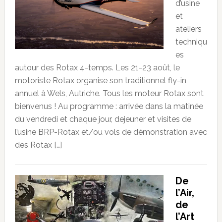
d’usine
et
ateliers
techniqu
es
autour des Rotax 4-temps. Les 21-23 août, le
motoriste Rotax organise son traditionnel fly-in
annuel à Wels, Autriche. Tous les moteur Rotax sont
bienvenus ! Au programme : arrivée dans la matinée
du vendredi et chaque jour, dejeuner et visites de
l’usine BRP-Rotax et/ou vols de démonstration avec
des Rotax […]
De
l’Air,
de
l’Art