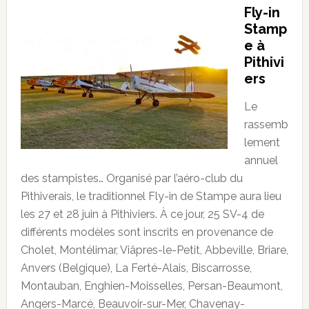
Fly-in
Stamp
e à
Pithivi
ers
Le
rassemb
lement
annuel
des stampistes… Organisé par l’aéro-club du
Pithiverais, le traditionnel Fly-in de Stampe aura lieu
les 27 et 28 juin à Pithiviers. À ce jour, 25 SV-4 de
différents modèles sont inscrits en provenance de
Cholet, Montélimar, Viâpres-le-Petit, Abbeville, Briare,
Anvers (Belgique), La Ferté-Alais, Biscarrosse,
Montauban, Enghien-Moisselles, Persan-Beaumont,
Angers-Marcé, Beauvoir-sur-Mer, Chavenay-