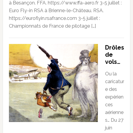
à Besançon. FFA. https://www.ffa-aero.fr 3-5 juillet :
Euro Fly-in RSA à Brienne-le-Château. RSA.
https://euroflyin.rsafrance.com 3-5 juillet :
Championnats de France de pilotage […]
Drôles
de
vols…
Ou la
caricatur
e des
expérien
ces
aérienne
s… Du 27
juin