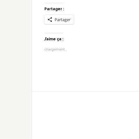
Partager :
Partager
J’aime ça :
chargement…