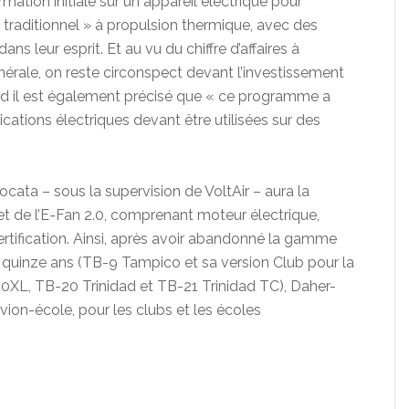
rmation initiale sur un appareil électrique pour
 traditionnel » à propulsion thermique, avec des
s leur esprit. Et au vu du chiffre d’affaires à
nérale, on reste circonspect devant l’investissement
nd il est également précisé que « ce programme a
ications électriques devant être utilisées sur des
cata – sous la supervision de VoltAir – aura la
 de l’E-Fan 2.0, comprenant moteur électrique,
ertification. Ainsi, après avoir abandonné la gamme
 quinze ans (TB-9 Tampico et sa version Club pour la
XL, TB-20 Trinidad et TB-21 Trinidad TC), Daher-
avion-école, pour les clubs et les écoles