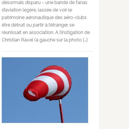
désormais disparu – une bande de fanas
d’aviation légère, lassée de voir le
patrimoine aéronautique des aéro-clubs
être détruit ou partir à l’étranger, se
réunissait en association. A l’instigation de
Christian Ravel (à gauche sur la photo […]