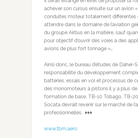
Il serait étrange en effet de proposer la fo
achever son cursus ensuite sur un avion «
conduites moteur totalement différentes dan
attendre dans le domaine de l’aviation gé
du groupe Airbus en la matière, sauf qua
pour objectif d’ouvrir des voies à des appl
avions de plus fort tonnage »…
Ainsi donc, le bureau d’études de Daher-So
responsabilité du développement complet
batteries, essais en vol et processus de c
des monomoteurs à pistons il y a plus de
formation de base, TB-10 Tobago, TB-200
Socata devrait revenir sur le marché de l’
professionnelles. ♦♦♦
www.tbm.aero