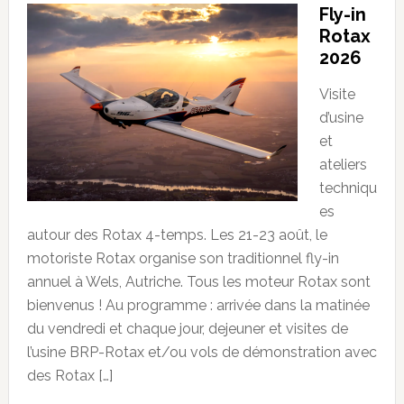
Fly-in
Rotax
2026
Visite
d’usine
et
ateliers
techniqu
es
autour des Rotax 4-temps. Les 21-23 août, le
motoriste Rotax organise son traditionnel fly-in
annuel à Wels, Autriche. Tous les moteur Rotax sont
bienvenus ! Au programme : arrivée dans la matinée
du vendredi et chaque jour, dejeuner et visites de
l’usine BRP-Rotax et/ou vols de démonstration avec
des Rotax […]