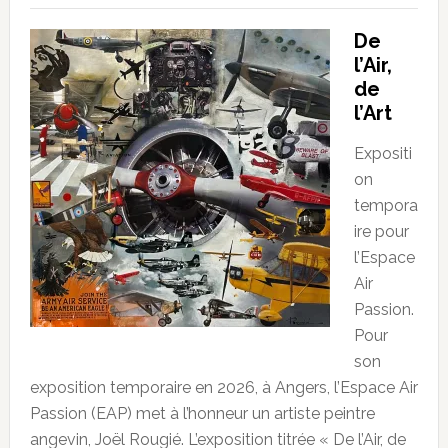
De
l’Air,
de
l’Art
Expositi
on
tempora
ire pour
l’Espace
Air
Passion.
Pour
son
exposition temporaire en 2026, à Angers, l’Espace Air
Passion (EAP) met à l’honneur un artiste peintre
angevin, Joël Rougié. L’exposition titrée « De l’Air, de