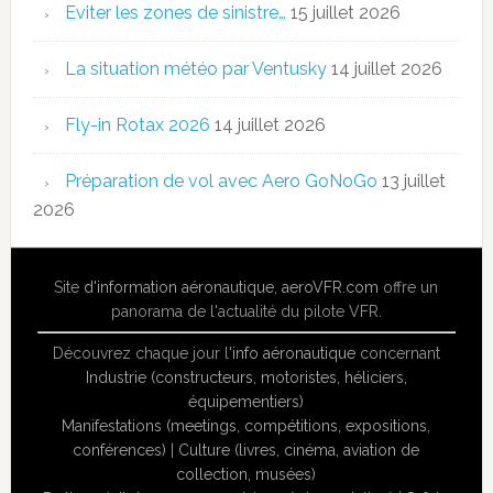
Eviter les zones de sinistre…
15 juillet 2026
La situation météo par Ventusky
14 juillet 2026
Fly-in Rotax 2026
14 juillet 2026
Préparation de vol avec Aero GoNoGo
13 juillet
2026
Site
d'information aéronautique
,
aeroVFR.com
offre un
panorama de l'actualité du pilote VFR.
Découvrez chaque jour l'
info aéronautique
concernant
Industrie (constructeurs, motoristes, héliciers,
équipementiers)
Manifestations (meetings, compétitions, expositions,
conférences)
|
Culture (livres, cinéma, aviation de
collection, musées)