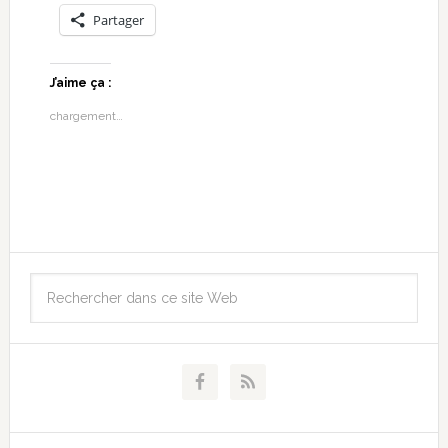
Partager
J’aime ça :
chargement…