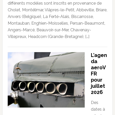
différents modèles sont inscrits en provenance de
Cholet, Montélimar, Viâpres-le-Petit, Abbeville, Briare,
Anvers (Belgique), La Ferté-Alais, Biscarrosse,
Montauban, Enghien-Moisselles, Persan-Beaumont,
Angers-Marcé, Beauvoir-sur-Mer, Chavenay-
Villepreux, Headcorn (Grande-Bretagne), […]
L’agen
da
aeroV
FR
pour
juillet
2026
Des
dates à