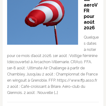
aeroV
FR
pour
août
2026
Quelque
s dates
à noter
pour ce mois d’août 2026. 1er août : Voltige féminine
(découverte) à Arcachon-Villemarie. CRA10. FFA.
1er-8 août : Ultimate Air Challenge à partir de
Chambley. Jusqu’au 2 août : Championnat de France
en wingsuit à Grenoble. FFP. https://www.ffp.asso.fr
2 août : Café-croissant à Briare. Aéro-club du
Giennois. 2 août : Nouvelle […]