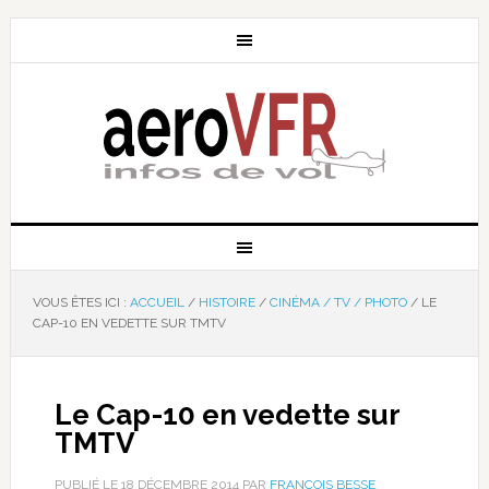
VOUS ÊTES ICI :
ACCUEIL
/
HISTOIRE
/
CINÉMA / TV / PHOTO
/
LE
CAP-10 EN VEDETTE SUR TMTV
Le Cap-10 en vedette sur
TMTV
PUBLIÉ LE
18 DÉCEMBRE 2014
PAR
FRANÇOIS BESSE