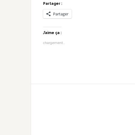
Partager :
Partager
J’aime ça :
chargement…