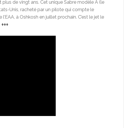
t plus de vingt ans. Cet unique Sabre modèle A (le
tats-Unis, racheté par un pilote qui compte le
l’EAA, à Oshkosh en juillet prochain. C’est le jet le
. ♦♦♦