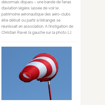
désormais disparu – une bande de fanas
d’aviation légère, lassée de voir le
patrimoine aéronautique des aéro-clubs
être détruit ou partir à l’étranger, se
réunissait en association. A l’instigation de
Christian Ravel (à gauche sur la photo […]