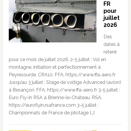
FR
pour
juillet
2026
Des
dates à
retenir
pour ce mois de juillet 2026. 2-5 juillet : Vol en
montagne, initiation et perfectionnement à
Peyresourde. CRA10. FFA. https://www.ffa-aero.fr
Jusqu’au 3 juillet : Stage de voltige Advanced (avion)
à Besançon. FFA. https://www.ffa-aero.fr 3-5 juillet :
Euro Fly-in RSA à Brienne-le-Château. RSA.
https://euroflyin.rsafrance.com 3-5 juillet :
Championnats de France de pilotage […]