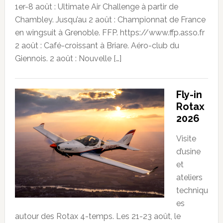
1er-8 août : Ultimate Air Challenge à partir de
Chambley. Jusqu’au 2 août : Championnat de France
en wingsuit à Grenoble. FFP. https://www.ffp.asso.fr
2 août : Café-croissant à Briare. Aéro-club du
Giennois. 2 août : Nouvelle […]
Fly-in
Rotax
2026
Visite
d’usine
et
ateliers
techniqu
es
autour des Rotax 4-temps. Les 21-23 août, le