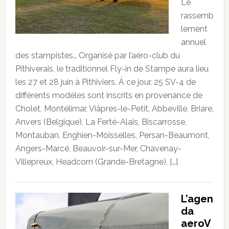
Le
rassemb
lement
annuel
des stampistes… Organisé par l’aéro-club du
Pithiverais, le traditionnel Fly-in de Stampe aura lieu
les 27 et 28 juin à Pithiviers. À ce jour, 25 SV-4 de
différents modèles sont inscrits en provenance de
Cholet, Montélimar, Viâpres-le-Petit, Abbeville, Briare,
Anvers (Belgique), La Ferté-Alais, Biscarrosse,
Montauban, Enghien-Moisselles, Persan-Beaumont,
Angers-Marcé, Beauvoir-sur-Mer, Chavenay-
Villepreux, Headcorn (Grande-Bretagne), […]
L’agen
da
aeroV