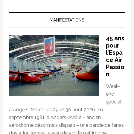
MANIFESTATIONS
45 ans
pour
l’Espa
ce Air
Passio
n
Week-
end
spécial
à Angers-Marcé les 29 et 30 août 2026. En
septembre 1981, à Angers-Avrillé – ancien
aérodrome désormais disparu – une bande de fanas
d’aviation légère, lassée de voir le patrimoine