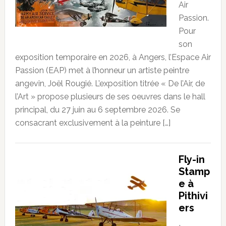
Air
Passion.
Pour
son
exposition temporaire en 2026, à Angers, l’Espace Air
Passion (EAP) met à l’honneur un artiste peintre
angevin, Joël Rougié. L’exposition titrée « De l’Air, de
l’Art » propose plusieurs de ses oeuvres dans le hall
principal, du 27 juin au 6 septembre 2026. Se
consacrant exclusivement à la peinture […]
Fly-in
Stamp
e à
Pithivi
ers