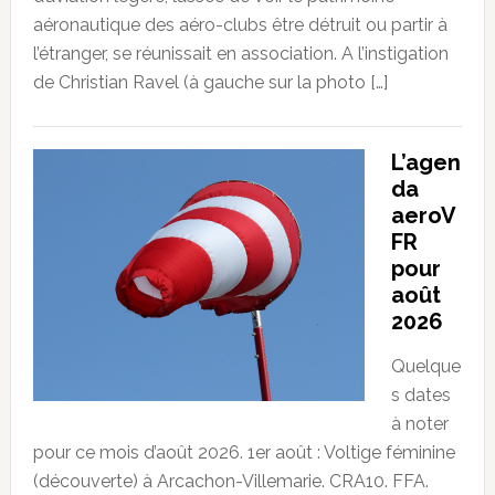
aéronautique des aéro-clubs être détruit ou partir à
l’étranger, se réunissait en association. A l’instigation
de Christian Ravel (à gauche sur la photo […]
L’agen
da
aeroV
FR
pour
août
2026
Quelque
s dates
à noter
pour ce mois d’août 2026. 1er août : Voltige féminine
(découverte) à Arcachon-Villemarie. CRA10. FFA.