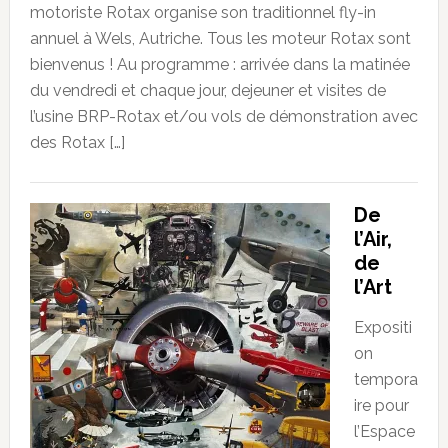
motoriste Rotax organise son traditionnel fly-in
annuel à Wels, Autriche. Tous les moteur Rotax sont
bienvenus ! Au programme : arrivée dans la matinée
du vendredi et chaque jour, dejeuner et visites de
l’usine BRP-Rotax et/ou vols de démonstration avec
des Rotax […]
De
l’Air,
de
l’Art
Expositi
on
tempora
ire pour
l’Espace