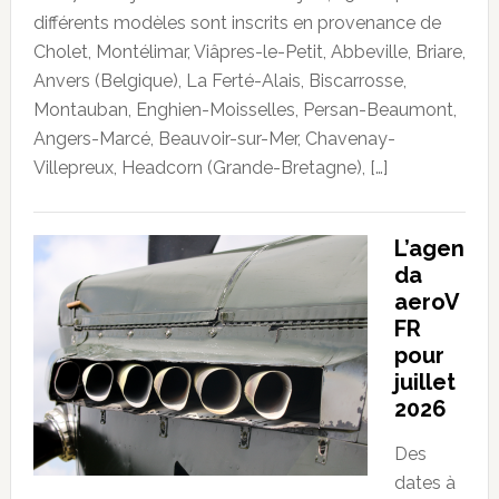
différents modèles sont inscrits en provenance de
Cholet, Montélimar, Viâpres-le-Petit, Abbeville, Briare,
Anvers (Belgique), La Ferté-Alais, Biscarrosse,
Montauban, Enghien-Moisselles, Persan-Beaumont,
Angers-Marcé, Beauvoir-sur-Mer, Chavenay-
Villepreux, Headcorn (Grande-Bretagne), […]
L’agen
da
aeroV
FR
pour
juillet
2026
Des
dates à