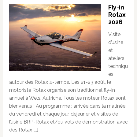
Fly-in
Rotax
2026
Visite
d’usine
et
ateliers
techniqu
es
autour des Rotax 4-temps. Les 21-23 août, le
motoriste Rotax organise son traditionnel fly-in
annuel à Wels, Autriche. Tous les moteur Rotax sont
bienvenus ! Au programme : arrivée dans la matinée
du vendredi et chaque jour, dejeuner et visites de
l’usine BRP-Rotax et/ou vols de démonstration avec
des Rotax […]