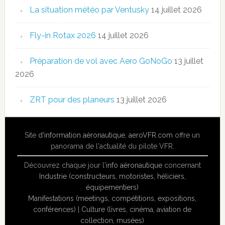
La situation météo par Ventusky
14 juillet 2026
Fly-in Rotax 2026
14 juillet 2026
Préparation de vol avec Aero GoNoGo
13 juillet
2026
ZRT pour des planeurs
13 juillet 2026
Site
d'information aéronautique
,
aeroVFR.com
offre un
panorama de l'actualité du pilote VFR.
Découvrez chaque jour l'
info aéronautique
concernant
Industrie (constructeurs, motoristes, héliciers,
équipementiers)
Manifestations (meetings, compétitions, expositions,
conférences)
|
Culture (livres, cinéma, aviation de
collection, musées)