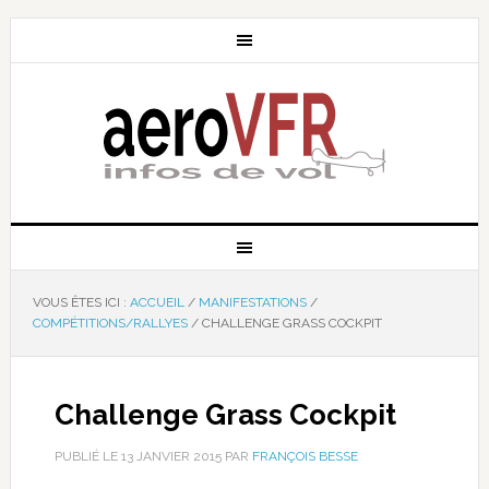
VOUS ÊTES ICI :
ACCUEIL
/
MANIFESTATIONS
/
COMPÉTITIONS/RALLYES
/
CHALLENGE GRASS COCKPIT
Challenge Grass Cockpit
PUBLIÉ LE
13 JANVIER 2015
PAR
FRANÇOIS BESSE