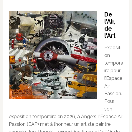
De
l’Air,
de
l’Art
Expositi
on
tempora
ire pour
l’Espace
Air
Passion.
Pour
son
exposition temporaire en 2026, à Angers, l’Espace Air
Passion (EAP) met à l’honneur un artiste peintre
angevin, Joël Rougié. L’exposition titrée « De l’Air, de