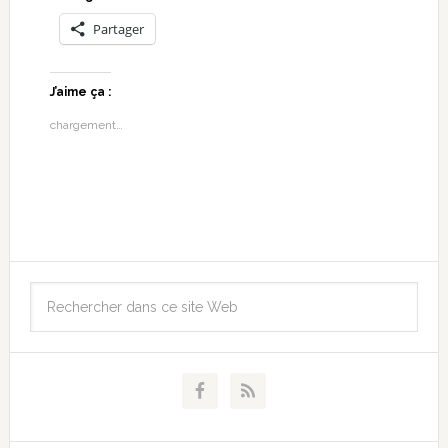
Partager
J’aime ça :
chargement…