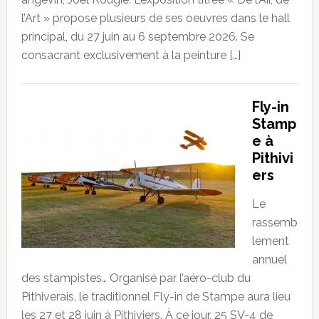
l’Art » propose plusieurs de ses oeuvres dans le hall
principal, du 27 juin au 6 septembre 2026. Se
consacrant exclusivement à la peinture […]
Fly-in
Stamp
e à
Pithivi
ers
Le
rassemb
lement
annuel
des stampistes… Organisé par l’aéro-club du
Pithiverais, le traditionnel Fly-in de Stampe aura lieu
les 27 et 28 juin à Pithiviers. À ce jour, 25 SV-4 de