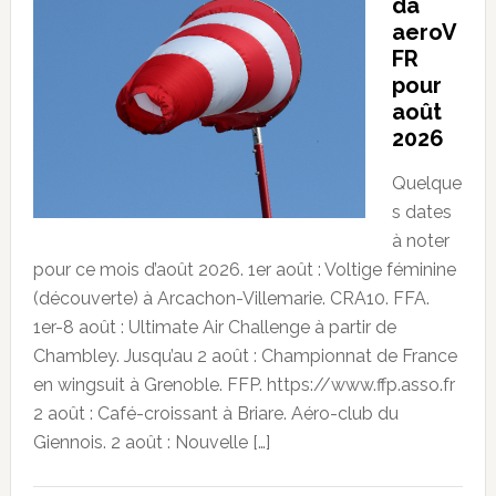
da
aeroV
FR
pour
août
2026
Quelque
s dates
à noter
pour ce mois d’août 2026. 1er août : Voltige féminine
(découverte) à Arcachon-Villemarie. CRA10. FFA.
1er-8 août : Ultimate Air Challenge à partir de
Chambley. Jusqu’au 2 août : Championnat de France
en wingsuit à Grenoble. FFP. https://www.ffp.asso.fr
2 août : Café-croissant à Briare. Aéro-club du
Giennois. 2 août : Nouvelle […]