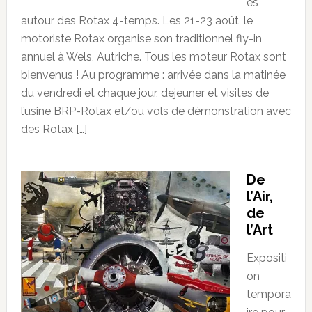
es
autour des Rotax 4-temps. Les 21-23 août, le
motoriste Rotax organise son traditionnel fly-in
annuel à Wels, Autriche. Tous les moteur Rotax sont
bienvenus ! Au programme : arrivée dans la matinée
du vendredi et chaque jour, dejeuner et visites de
l’usine BRP-Rotax et/ou vols de démonstration avec
des Rotax […]
De
l’Air,
de
l’Art
Expositi
on
tempora