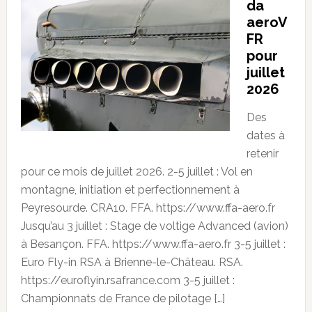
da
aeroV
FR
pour
juillet
2026
Des
dates à
retenir
pour ce mois de juillet 2026. 2-5 juillet : Vol en
montagne, initiation et perfectionnement à
Peyresourde. CRA10. FFA. https://www.ffa-aero.fr
Jusqu’au 3 juillet : Stage de voltige Advanced (avion)
à Besançon. FFA. https://www.ffa-aero.fr 3-5 juillet :
Euro Fly-in RSA à Brienne-le-Château. RSA.
https://euroflyin.rsafrance.com 3-5 juillet :
Championnats de France de pilotage […]