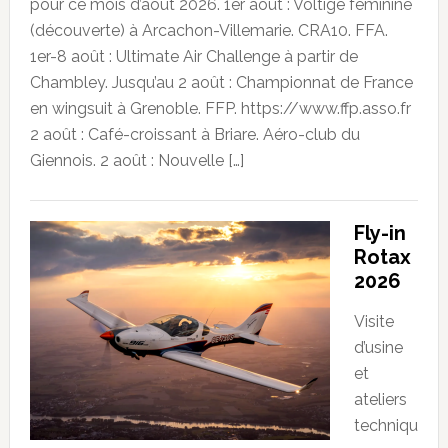
pour ce mois d’août 2026. 1er août : Voltige féminine
(découverte) à Arcachon-Villemarie. CRA10. FFA.
1er-8 août : Ultimate Air Challenge à partir de
Chambley. Jusqu’au 2 août : Championnat de France
en wingsuit à Grenoble. FFP. https://www.ffp.asso.fr
2 août : Café-croissant à Briare. Aéro-club du
Giennois. 2 août : Nouvelle […]
Fly-in
Rotax
2026
Visite
d’usine
et
ateliers
techniqu