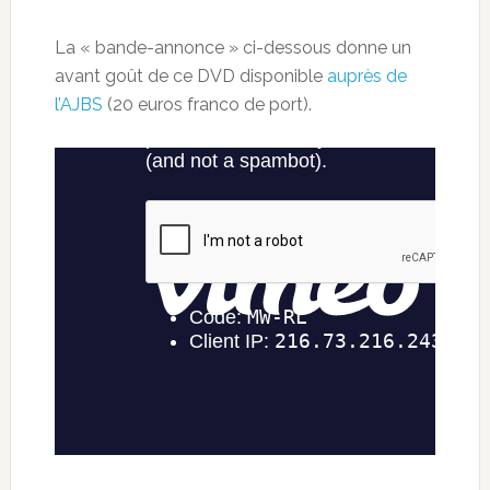
La « bande-annonce » ci-dessous donne un
avant goût de ce DVD disponible
auprès de
l’AJBS
(20 euros franco de port).