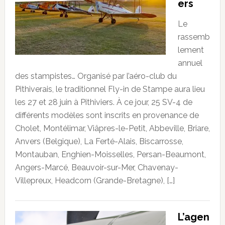
ers
Le
rassemb
lement
annuel
des stampistes… Organisé par l’aéro-club du
Pithiverais, le traditionnel Fly-in de Stampe aura lieu
les 27 et 28 juin à Pithiviers. À ce jour, 25 SV-4 de
différents modèles sont inscrits en provenance de
Cholet, Montélimar, Viâpres-le-Petit, Abbeville, Briare,
Anvers (Belgique), La Ferté-Alais, Biscarrosse,
Montauban, Enghien-Moisselles, Persan-Beaumont,
Angers-Marcé, Beauvoir-sur-Mer, Chavenay-
Villepreux, Headcorn (Grande-Bretagne), […]
L’agen