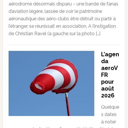
aérodrome désormais disparu – une bande de fanas
d’aviation légère, lassée de voir le patrimoine
aéronautique des aéro-clubs être détruit ou partir à
l’étranger, se réunissait en association. A l’instigation
de Christian Ravel (à gauche sur la photo […]
L’agen
da
aeroV
FR
pour
août
2026
Quelque
s dates
à noter