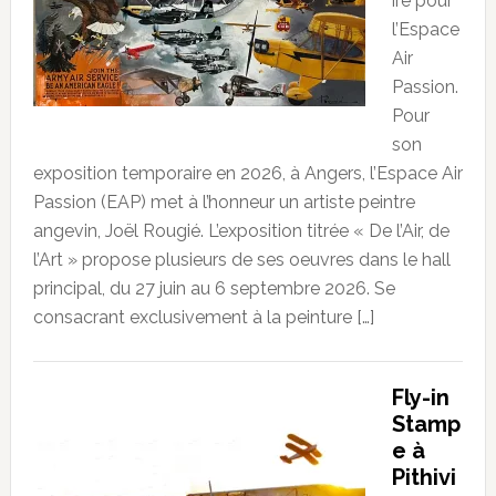
ire pour
l’Espace
Air
Passion.
Pour
son
exposition temporaire en 2026, à Angers, l’Espace Air
Passion (EAP) met à l’honneur un artiste peintre
angevin, Joël Rougié. L’exposition titrée « De l’Air, de
l’Art » propose plusieurs de ses oeuvres dans le hall
principal, du 27 juin au 6 septembre 2026. Se
consacrant exclusivement à la peinture […]
Fly-in
Stamp
e à
Pithivi