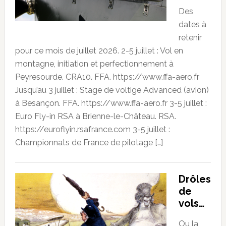
Des
dates à
retenir
pour ce mois de juillet 2026. 2-5 juillet : Vol en
montagne, initiation et perfectionnement à
Peyresourde. CRA10. FFA. https://www.ffa-aero.fr
Jusqu’au 3 juillet : Stage de voltige Advanced (avion)
à Besançon. FFA. https://www.ffa-aero.fr 3-5 juillet :
Euro Fly-in RSA à Brienne-le-Château. RSA.
https://euroflyin.rsafrance.com 3-5 juillet :
Championnats de France de pilotage […]
Drôles
de
vols…
Ou la