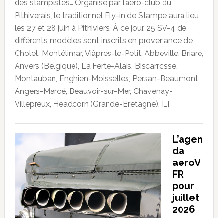
des stampistes… Organisé par l’aéro-club du
Pithiverais, le traditionnel Fly-in de Stampe aura lieu
les 27 et 28 juin à Pithiviers. À ce jour, 25 SV-4 de
différents modèles sont inscrits en provenance de
Cholet, Montélimar, Viâpres-le-Petit, Abbeville, Briare,
Anvers (Belgique), La Ferté-Alais, Biscarrosse,
Montauban, Enghien-Moisselles, Persan-Beaumont,
Angers-Marcé, Beauvoir-sur-Mer, Chavenay-
Villepreux, Headcorn (Grande-Bretagne), […]
L’agen
da
aeroV
FR
pour
juillet
2026