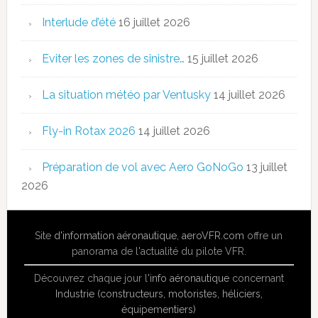
Interlude d’été
16 juillet 2026
Eviter les zones de sinistre…
15 juillet 2026
La situation météo par Ventusky
14 juillet 2026
Fly-in Rotax 2026
14 juillet 2026
Préparation de vol avec Aero GoNoGo
13 juillet
2026
Site
d'information aéronautique
,
aeroVFR.com
offre un
panorama de l'actualité du pilote VFR.
Découvrez chaque jour l'
info aéronautique
concernant
Industrie (constructeurs, motoristes, héliciers,
équipementiers)