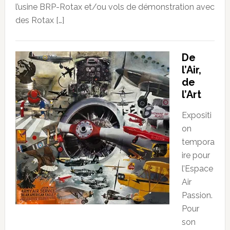
l’usine BRP-Rotax et/ou vols de démonstration avec
des Rotax […]
De
l’Air,
de
l’Art
Expositi
on
tempora
ire pour
l’Espace
Air
Passion.
Pour
son