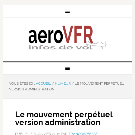
VOUS ÊTES ICI :
ACCUEIL
/
HUMEUR
/
LE MOUVEMENT PERPÉTUEL
VERSION ADMINISTRATION
Le mouvement perpétuel
version administration
PUBLIÉ LE
6 JANVIER 2015
PAR
FRANÇOIS BESSE