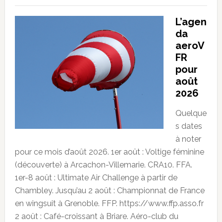
L’agen
da
aeroV
FR
pour
août
2026
Quelque
s dates
à noter
pour ce mois d’août 2026. 1er août : Voltige féminine
(découverte) à Arcachon-Villemarie. CRA10. FFA.
1er-8 août : Ultimate Air Challenge à partir de
Chambley. Jusqu’au 2 août : Championnat de France
en wingsuit à Grenoble. FFP. https://www.ffp.asso.fr
2 août : Café-croissant à Briare. Aéro-club du