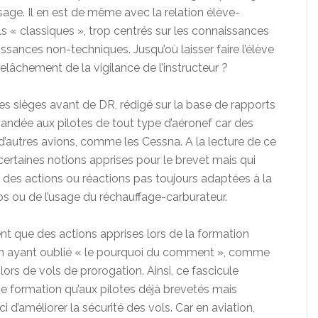
issage. Il en est de même avec la relation élève-
s « classiques », trop centrés sur les connaissances
ssances non-techniques. Jusqu’où laisser faire l’élève
relâchement de la vigilance de l’instructeur ?
es sièges avant de DR, rédigé sur la base de rapports
andée aux pilotes de tout type d’aéronef car des
 d’autres avions, comme les Cessna. A la lecture de ce
 certaines notions apprises pour le brevet mais qui
c des actions ou réactions pas toujours adaptées à la
tos ou de l’usage du réchauffage-carburateur.
uvent que des actions apprises lors de la formation
, en ayant oublié « le pourquoi du comment », comme
 lors de vols de prorogation. Ainsi, ce fascicule
de formation qu’aux pilotes déjà brevetés mais
 d’améliorer la sécurité des vols. Car en aviation,