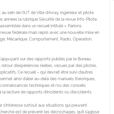
sein de l’IUT de Ville d’Avray, ingénieur et pilote
s années la rubrique Sécurité de la revue Info-Pilote.
rassemblée dans un recueil intitulé « Parlons
la revue fédérale mais repris avec une nouvelle mise en
tage, Mécanique, Comportement, Radio, Opération,
 s’appuyant sur des rapports publiés par le Bureau
etour d’expériences réelles, vécues par des pilotes,
icatifs. Ce recueil – qui devrait être suivi d’autres
permet ainsi d’aller au-delà des manuels théoriques,
 connaissances techniques et/ou des conseils
à la lecture de rapports d’incidents ou d’accidents.
eur s’intéresse surtout aux situations qui peuvent
cherché est de prévenir les décrochages, qu’il s’agisse