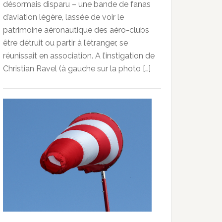
désormais disparu – une bande de fanas
d’aviation légère, lassée de voir le
patrimoine aéronautique des aéro-clubs
être détruit ou partir à l’étranger, se
réunissait en association. A l’instigation de
Christian Ravel (à gauche sur la photo […]