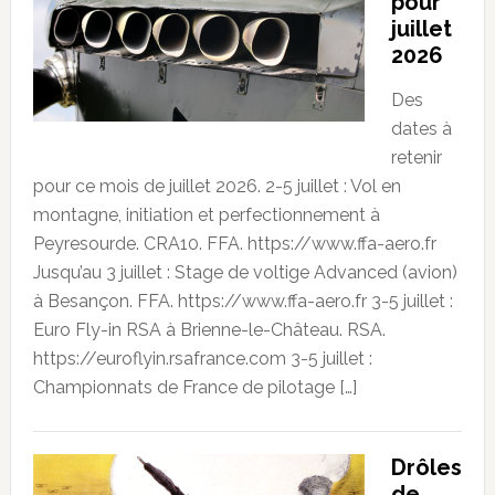
pour
juillet
2026
Des
dates à
retenir
pour ce mois de juillet 2026. 2-5 juillet : Vol en
montagne, initiation et perfectionnement à
Peyresourde. CRA10. FFA. https://www.ffa-aero.fr
Jusqu’au 3 juillet : Stage de voltige Advanced (avion)
à Besançon. FFA. https://www.ffa-aero.fr 3-5 juillet :
Euro Fly-in RSA à Brienne-le-Château. RSA.
https://euroflyin.rsafrance.com 3-5 juillet :
Championnats de France de pilotage […]
Drôles
de