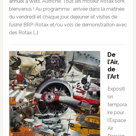
annuel à Wels, Autriche. Tous les moteur Rotax sont
bienvenus ! Au programme : arrivée dans la matinée
du vendredi et chaque jour, dejeuner et visites de
l’usine BRP-Rotax et/ou vols de démonstration avec
des Rotax […]
De
l’Air,
de
l’Art
Expositi
on
tempora
ire pour
l’Espace
Air