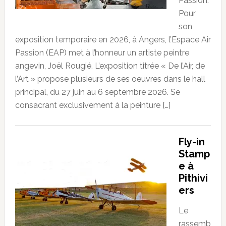
Passion.
Pour
son
exposition temporaire en 2026, à Angers, l’Espace Air
Passion (EAP) met à l’honneur un artiste peintre
angevin, Joël Rougié. L’exposition titrée « De l’Air, de
l’Art » propose plusieurs de ses oeuvres dans le hall
principal, du 27 juin au 6 septembre 2026. Se
consacrant exclusivement à la peinture […]
Fly-in
Stamp
e à
Pithivi
ers
Le
rassemb