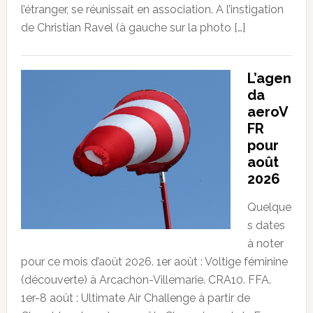
l’étranger, se réunissait en association. A l’instigation
de Christian Ravel (à gauche sur la photo […]
L’agen
da
aeroV
FR
pour
août
2026
Quelque
s dates
à noter
pour ce mois d’août 2026. 1er août : Voltige féminine
(découverte) à Arcachon-Villemarie. CRA10. FFA.
1er-8 août : Ultimate Air Challenge à partir de