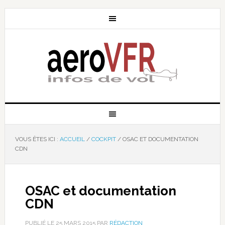
VOUS ÊTES ICI :
ACCUEIL
/
COCKPIT
/
OSAC ET DOCUMENTATION
CDN
OSAC et documentation
CDN
PUBLIÉ LE
25 MARS 2015
PAR
RÉDACTION