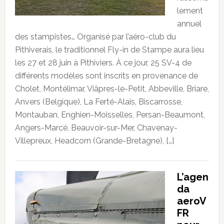
lement
annuel
des stampistes… Organisé par l’aéro-club du
Pithiverais, le traditionnel Fly-in de Stampe aura lieu
les 27 et 28 juin à Pithiviers. À ce jour, 25 SV-4 de
différents modèles sont inscrits en provenance de
Cholet, Montélimar, Viâpres-le-Petit, Abbeville, Briare,
Anvers (Belgique), La Ferté-Alais, Biscarrosse,
Montauban, Enghien-Moisselles, Persan-Beaumont,
Angers-Marcé, Beauvoir-sur-Mer, Chavenay-
Villepreux, Headcorn (Grande-Bretagne), […]
L’agen
da
aeroV
FR