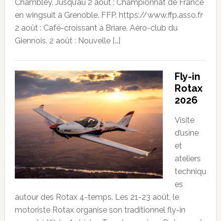
Chambley. Jusqu’au 2 août : Championnat de France
en wingsuit à Grenoble. FFP. https://www.ffp.asso.fr
2 août : Café-croissant à Briare. Aéro-club du
Giennois. 2 août : Nouvelle […]
Fly-in
Rotax
2026
Visite
d’usine
et
ateliers
techniqu
es
autour des Rotax 4-temps. Les 21-23 août, le
motoriste Rotax organise son traditionnel fly-in