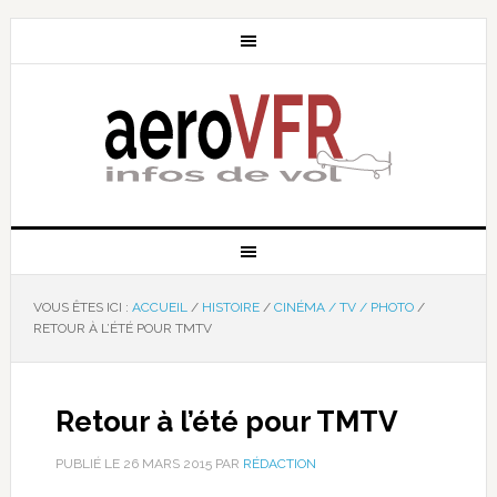
VOUS ÊTES ICI :
ACCUEIL
/
HISTOIRE
/
CINÉMA / TV / PHOTO
/
RETOUR À L’ÉTÉ POUR TMTV
Retour à l’été pour TMTV
PUBLIÉ LE
26 MARS 2015
PAR
RÉDACTION