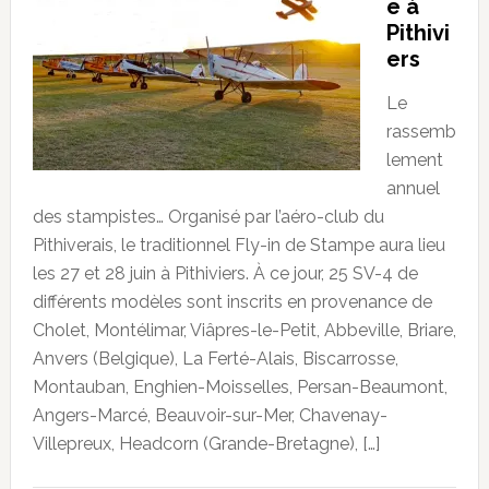
e à
Pithivi
ers
Le
rassemb
lement
annuel
des stampistes… Organisé par l’aéro-club du
Pithiverais, le traditionnel Fly-in de Stampe aura lieu
les 27 et 28 juin à Pithiviers. À ce jour, 25 SV-4 de
différents modèles sont inscrits en provenance de
Cholet, Montélimar, Viâpres-le-Petit, Abbeville, Briare,
Anvers (Belgique), La Ferté-Alais, Biscarrosse,
Montauban, Enghien-Moisselles, Persan-Beaumont,
Angers-Marcé, Beauvoir-sur-Mer, Chavenay-
Villepreux, Headcorn (Grande-Bretagne), […]