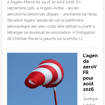
à Angers-Marcé les 29 et 30 août 2026. En
septembre 1981, à Angers-Avrillé – ancien
aérodrome désormais disparu – une bande de fanas
d’aviation légère, lassée de voir le patrimoine
aéronautique des aéro-clubs être détruit ou partir à
l’étranger, se réunissait en association. A l’instigation
de Christian Ravel (à gauche sur la photo […]
L’agen
da
aeroV
FR
pour
août
2026
Quelque
s dates