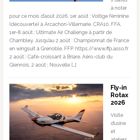
à noter
pour ce mois d’août 2026. 1er août : Voltige féminine
(découverte) à Arcachon-Villemarie. CRA10. FFA.
1er-8 août : Ultimate Air Challenge à partir de
Chambley. Jusqu’au 2 août : Championnat de France
en wingsuit à Grenoble. FFP. https://www.ffp.asso.fr
2 août : Café-croissant à Briare. Aéro-club du
Giennois. 2 août : Nouvelle […]
Fly-in
Rotax
2026
Visite
d’usine
et
ateliers