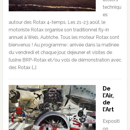
techniqu
es
autour des Rotax 4-temps. Les 21-23 août, le
motoriste Rotax organise son traditionnel fly-in
annuel à Wels, Autriche. Tous les moteur Rotax sont
bienvenus ! Au programme : arrivée dans la matinée
du vendredi et chaque jour, dejeuner et visites de
l’usine BRP-Rotax et/ou vols de démonstration avec
des Rotax […]
De
l’Air,
de
l’Art
Expositi
on