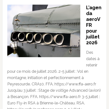
L’agen
da
aeroV
FR
pour
juillet
2026
Des
dates à
retenir
pour ce mois de juillet 2026. 2-5 juillet : Vol en
montagne, initiation et perfectionnement à
Peyresourde. CRA10. FFA. https://www.ffa-aero.fr
Jusqu’au 3 juillet : Stage de voltige Advanced (avion)
à Besançon. FFA. https://www.ffa-aero.fr 3-5 juillet :
Euro Fly-in RSA à Brienne-le-Château. RSA.