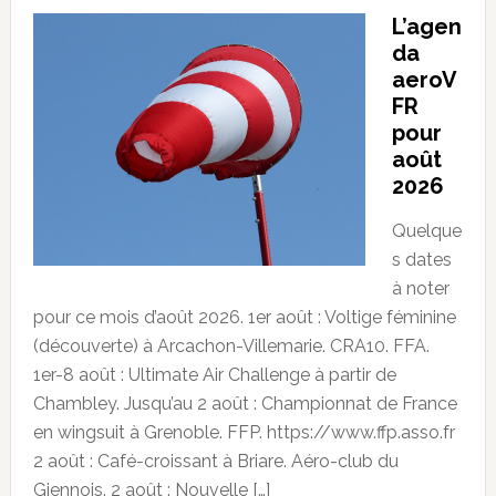
L’agen
da
aeroV
FR
pour
août
2026
Quelque
s dates
à noter
pour ce mois d’août 2026. 1er août : Voltige féminine
(découverte) à Arcachon-Villemarie. CRA10. FFA.
1er-8 août : Ultimate Air Challenge à partir de
Chambley. Jusqu’au 2 août : Championnat de France
en wingsuit à Grenoble. FFP. https://www.ffp.asso.fr
2 août : Café-croissant à Briare. Aéro-club du
Giennois. 2 août : Nouvelle […]