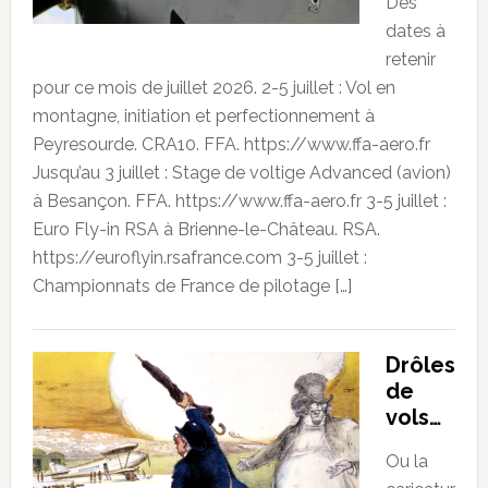
Des
dates à
retenir
pour ce mois de juillet 2026. 2-5 juillet : Vol en
montagne, initiation et perfectionnement à
Peyresourde. CRA10. FFA. https://www.ffa-aero.fr
Jusqu’au 3 juillet : Stage de voltige Advanced (avion)
à Besançon. FFA. https://www.ffa-aero.fr 3-5 juillet :
Euro Fly-in RSA à Brienne-le-Château. RSA.
https://euroflyin.rsafrance.com 3-5 juillet :
Championnats de France de pilotage […]
Drôles
de
vols…
Ou la