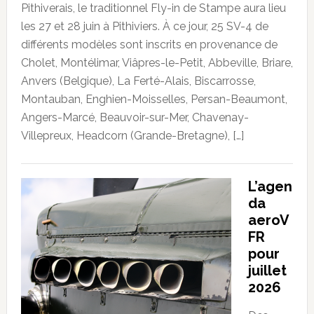
Pithiverais, le traditionnel Fly-in de Stampe aura lieu
les 27 et 28 juin à Pithiviers. À ce jour, 25 SV-4 de
différents modèles sont inscrits en provenance de
Cholet, Montélimar, Viâpres-le-Petit, Abbeville, Briare,
Anvers (Belgique), La Ferté-Alais, Biscarrosse,
Montauban, Enghien-Moisselles, Persan-Beaumont,
Angers-Marcé, Beauvoir-sur-Mer, Chavenay-
Villepreux, Headcorn (Grande-Bretagne), […]
L’agen
da
aeroV
FR
pour
juillet
2026