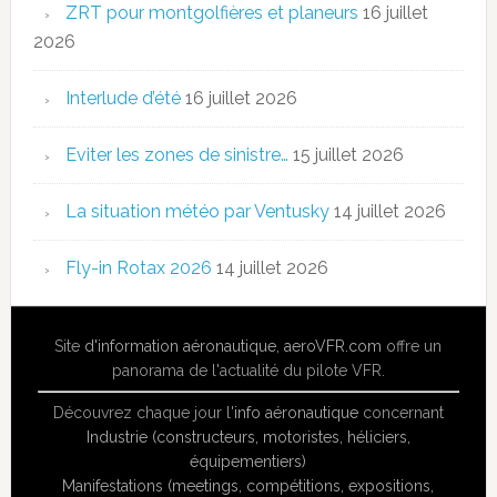
ZRT pour montgolfières et planeurs
16 juillet
2026
Interlude d’été
16 juillet 2026
Eviter les zones de sinistre…
15 juillet 2026
La situation météo par Ventusky
14 juillet 2026
Fly-in Rotax 2026
14 juillet 2026
Site
d'information aéronautique
,
aeroVFR.com
offre un
panorama de l'actualité du pilote VFR.
Découvrez chaque jour l'
info aéronautique
concernant
Industrie (constructeurs, motoristes, héliciers,
équipementiers)
Manifestations (meetings, compétitions, expositions,