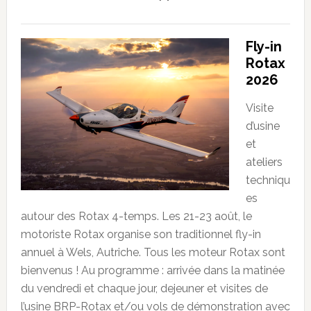
Fly-in
Rotax
2026
Visite
d’usine
et
ateliers
techniqu
es
autour des Rotax 4-temps. Les 21-23 août, le
motoriste Rotax organise son traditionnel fly-in
annuel à Wels, Autriche. Tous les moteur Rotax sont
bienvenus ! Au programme : arrivée dans la matinée
du vendredi et chaque jour, dejeuner et visites de
l’usine BRP-Rotax et/ou vols de démonstration avec