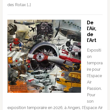
des Rotax […]
De
l’Air,
de
l’Art
Expositi
on
tempora
ire pour
l’Espace
Air
Passion.
Pour
son
exposition temporaire en 2026, à Angers, l’Espace Air