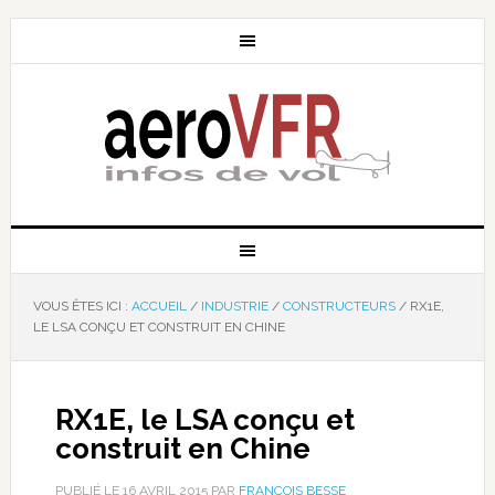
VOUS ÊTES ICI :
ACCUEIL
/
INDUSTRIE
/
CONSTRUCTEURS
/
RX1E,
LE LSA CONÇU ET CONSTRUIT EN CHINE
RX1E, le LSA conçu et
construit en Chine
PUBLIÉ LE
16 AVRIL 2015
PAR
FRANÇOIS BESSE