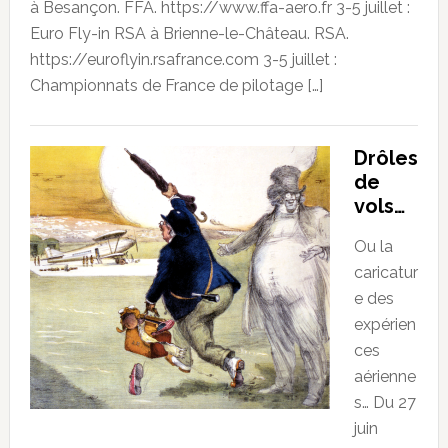
à Besançon. FFA. https://www.ffa-aero.fr 3-5 juillet :
Euro Fly-in RSA à Brienne-le-Château. RSA.
https://euroflyin.rsafrance.com 3-5 juillet :
Championnats de France de pilotage […]
Drôles
de
vols…
Ou la
caricatur
e des
expérien
ces
aérienne
s… Du 27
juin