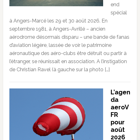
end
spécial
à Angers-Marcé les 29 et 30 août 2026. En
septembre 1981, à Angers-Avrillé – ancien
aérodrome désormais disparu – une bande de fanas
d’aviation légère, lassée de voir le patrimoine
aéronautique des aéro-clubs être détruit ou partir à
l’étranger, se réunissait en association. A l’instigation
de Christian Ravel (à gauche sur la photo […]
L’agen
da
aeroV
FR
pour
août
2026