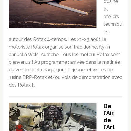
d’usine
et
ateliers
techniqu
es
autour des Rotax 4-temps. Les 21-23 août, le
motoriste Rotax organise son traditionnel fly-in
annuel à Wels, Autriche. Tous les moteur Rotax sont
bienvenus ! Au programme : arrivée dans la matinée
du vendredi et chaque jour, dejeuner et visites de
l’usine BRP-Rotax et/ou vols de démonstration avec
des Rotax […]
De
l’Air,
de
l’Art