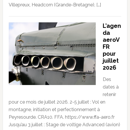
Villepreux, Headcorn (Grande-Bretagne), […]
L’agen
da
aeroV
FR
pour
juillet
2026
Des
dates à
retenir
pour ce mois de juillet 2026. 2-5 juillet : Vol en
montagne, initiation et perfectionnement à
Peyresourde. CRA10. FFA. https://www.ffa-aero.fr
Jusqu’au 3 juillet : Stage de voltige Advanced (avion)