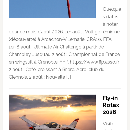
Quelque
s dates
à noter
pour ce mois d’août 2026. 1er août : Voltige féminine
(découverte) à Arcachon-Villemarie. CRA10. FFA.
1er-8 août : Ultimate Air Challenge à partir de
Chambley. Jusqu’au 2 août : Championnat de France
en wingsuit à Grenoble. FFP. https://www.ffp.asso.fr
2 août : Café-croissant à Briare. Aéro-club du
Giennois. 2 août : Nouvelle […]
Fly-in
Rotax
2026
Visite