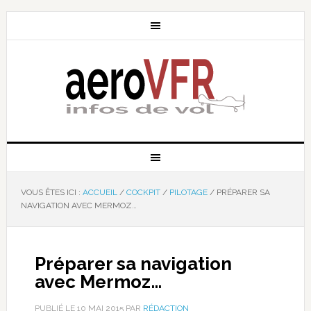
VOUS ÊTES ICI :
ACCUEIL
/
COCKPIT
/
PILOTAGE
/
PRÉPARER SA
NAVIGATION AVEC MERMOZ…
Préparer sa navigation
avec Mermoz…
PUBLIÉ LE
10 MAI 2015
PAR
RÉDACTION