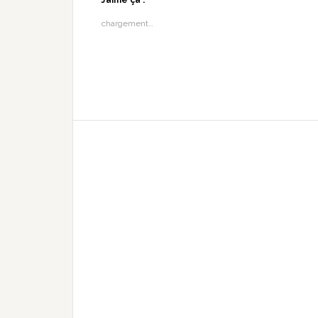
J’aime ça :
chargement…