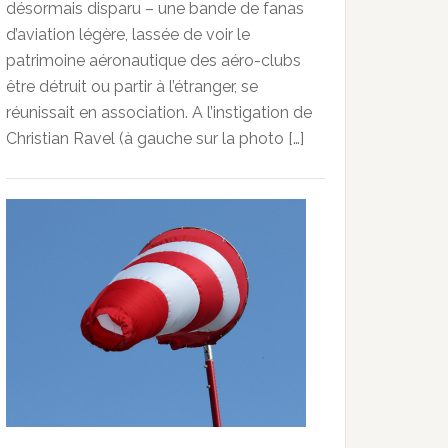
désormais disparu – une bande de fanas
d’aviation légère, lassée de voir le
patrimoine aéronautique des aéro-clubs
être détruit ou partir à l’étranger, se
réunissait en association. A l’instigation de
Christian Ravel (à gauche sur la photo […]