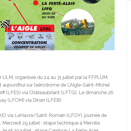
r ULM, organisée du 24 au 31 juillet par la FFPLUM.
 aujourd’hui sur l’aérodrome de L’Aigle-Saint-Michel
iscriff (LFES) via Châteaubriant (LFTQ). Le dimanche 26
Lessay (LFOM) via Dinan (LFEB).
(LFAE) via LeHavre/Saint-Romain (LFOY). journée de
. Mercredi 29 juillet : étape technique à Merville
Jeudi 30 juillet : étape Cambrai-La Ferté-Alais