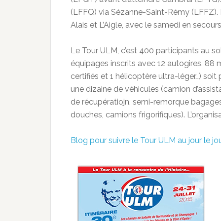
(LFFQ) via Sézanne-Saint-Rémy (LFFZ). Le 
Alais et L’Aigle, avec le samedi en secou
Le Tour ULM, c’est 400 participants au so
équipages inscrits avec 12 autogires, 88 m
certifiés et 1 hélicoptère ultra-léger…) so
une dizaine de véhicules (camion d’assis
de récupératiojn, semi-remorque bagages
douches, camions frigorifiques). L’organi
Blog pour suivre le Tour ULM au jour le jou