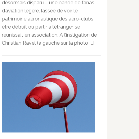
désormais disparu – une bande de fanas
d’aviation légère, lassée de voir le
patrimoine aéronautique des aéro-clubs
être détruit ou partir à l’étranger, se
réunissait en association. A l’instigation de
Christian Ravel (à gauche sur la photo […]