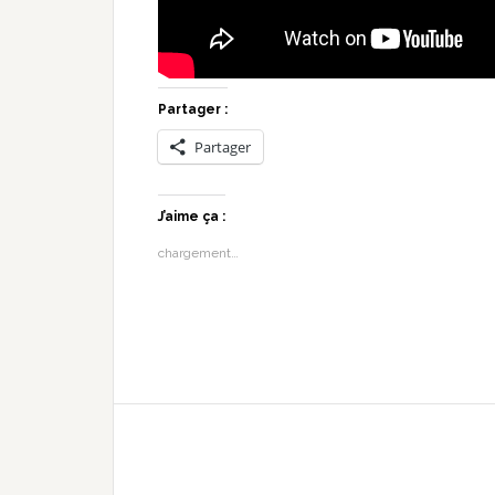
Partager :
Partager
J’aime ça :
chargement…