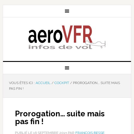
VOUS ÊTES ICI :
ACCUEIL
/
COCKPIT
/
PROROGATION… SUITE MAIS
PAS FIN !
Prorogation… suite mais
pas fin !
PUBLIÉ LE
16 SEPTEMBRE 2015
PAR
FRANÇOIS BESSE