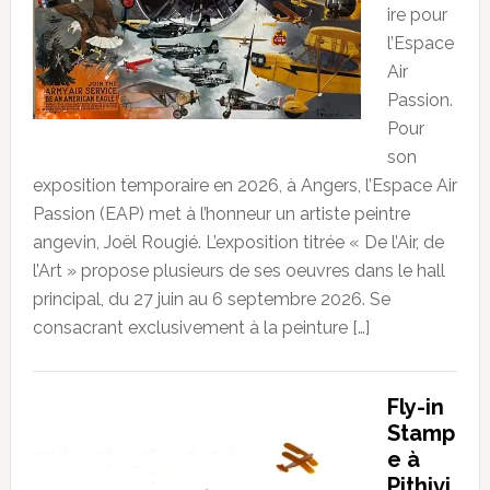
ire pour
l’Espace
Air
Passion.
Pour
son
exposition temporaire en 2026, à Angers, l’Espace Air
Passion (EAP) met à l’honneur un artiste peintre
angevin, Joël Rougié. L’exposition titrée « De l’Air, de
l’Art » propose plusieurs de ses oeuvres dans le hall
principal, du 27 juin au 6 septembre 2026. Se
consacrant exclusivement à la peinture […]
Fly-in
Stamp
e à
Pithivi