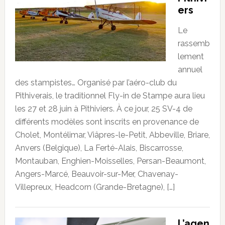
ers
Le
rassemb
lement
annuel
des stampistes… Organisé par l’aéro-club du
Pithiverais, le traditionnel Fly-in de Stampe aura lieu
les 27 et 28 juin à Pithiviers. À ce jour, 25 SV-4 de
différents modèles sont inscrits en provenance de
Cholet, Montélimar, Viâpres-le-Petit, Abbeville, Briare,
Anvers (Belgique), La Ferté-Alais, Biscarrosse,
Montauban, Enghien-Moisselles, Persan-Beaumont,
Angers-Marcé, Beauvoir-sur-Mer, Chavenay-
Villepreux, Headcorn (Grande-Bretagne), […]
L’agen