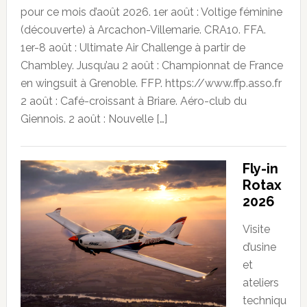
pour ce mois d’août 2026. 1er août : Voltige féminine
(découverte) à Arcachon-Villemarie. CRA10. FFA.
1er-8 août : Ultimate Air Challenge à partir de
Chambley. Jusqu’au 2 août : Championnat de France
en wingsuit à Grenoble. FFP. https://www.ffp.asso.fr
2 août : Café-croissant à Briare. Aéro-club du
Giennois. 2 août : Nouvelle […]
Fly-in
Rotax
2026
Visite
d’usine
et
ateliers
techniqu