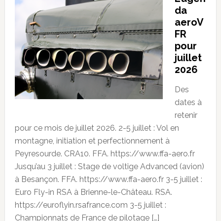
da
aeroV
FR
pour
juillet
2026
Des
dates à
retenir
pour ce mois de juillet 2026. 2-5 juillet : Vol en
montagne, initiation et perfectionnement à
Peyresourde. CRA10. FFA. https://www.ffa-aero.fr
Jusqu’au 3 juillet : Stage de voltige Advanced (avion)
à Besançon. FFA. https://www.ffa-aero.fr 3-5 juillet :
Euro Fly-in RSA à Brienne-le-Château. RSA.
https://euroflyin.rsafrance.com 3-5 juillet :
Championnats de France de pilotage […]