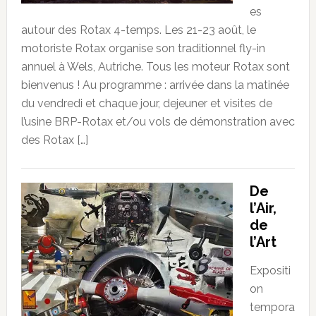
es
autour des Rotax 4-temps. Les 21-23 août, le
motoriste Rotax organise son traditionnel fly-in
annuel à Wels, Autriche. Tous les moteur Rotax sont
bienvenus ! Au programme : arrivée dans la matinée
du vendredi et chaque jour, dejeuner et visites de
l’usine BRP-Rotax et/ou vols de démonstration avec
des Rotax […]
De
l’Air,
de
l’Art
Expositi
on
tempora