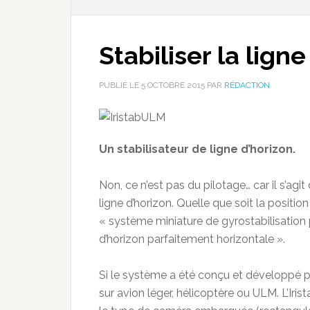
Stabiliser la lign
PUBLIÉ LE
5 OCTOBRE 2015
PAR
RÉDACTION
Un stabilisateur de ligne d’horizon.
Non, ce n’est pas du pilotage… car il s’ag
ligne d’horizon. Quelle que soit la position 
« système miniature de gyrostabilisation
d’horizon parfaitement horizontale ».
Si le système a été conçu et développé pou
sur avion léger, hélicoptère ou ULM. L’Iri