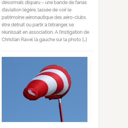
désormais disparu – une bande de fanas
d’aviation légère, lassée de voir le
patrimoine aéronautique des aéro-clubs
être détruit ou partir à l’étranger, se
réunissait en association. A l’instigation de
Christian Ravel (à gauche sur la photo […]