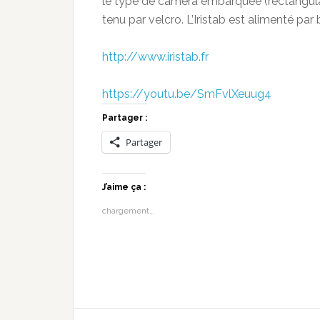
le type de caméra embarquée (rectangulai
tenu par velcro. L’Iristab est alimenté pa
http://www.iristab.fr
https://youtu.be/SmFvlXeuug4
Partager :
Partager
J’aime ça :
chargement…