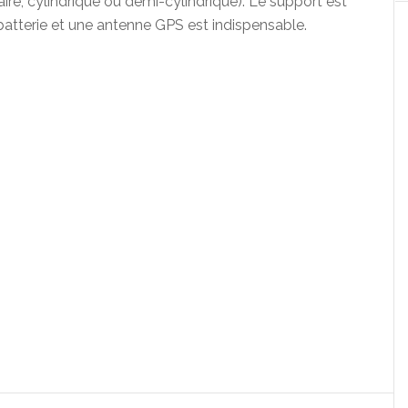
re, cylindrique ou demi-cylindrique). Le support est
r batterie et une antenne GPS est indispensable.