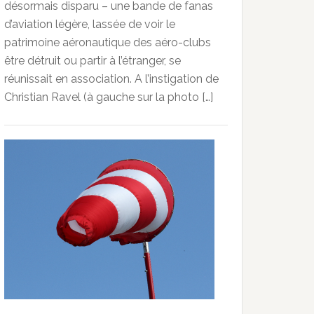
désormais disparu – une bande de fanas
d’aviation légère, lassée de voir le
patrimoine aéronautique des aéro-clubs
être détruit ou partir à l’étranger, se
réunissait en association. A l’instigation de
Christian Ravel (à gauche sur la photo […]