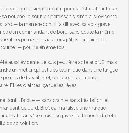
lui parce qu’il a simplement répondu : “Alors il faut que
 sa bouche, la solution paraissait si simple, si évidente.
tard — la manière dont il l’a dit avec sa voix grave
ssurance d’un commandant de bord, sans doute la même
il s’exprime à la radio lorsqu’il est en l’air et le
tourner — pour la énième fois.
s été aussi évidente. Je suis peut être apte aux US, mais
pprendre un métier qui est très technique dans une langue
 de permis de travail. Bref, beaucoup de craintes,
re. Et les craintes, ça tue les rêves.
re dont il l’a dite — sans crainte, sans hésitation, et
ommandant de bord. Bref, ça m’a laissé une marque
s aux Etats-Unis.” Je crois que j’avais juste hoché la tête
té de sa solution.