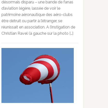
désormais disparu – une bande de fanas
d’aviation légère, lassée de voir le
patrimoine aéronautique des aéro-clubs
être détruit ou partir à l’étranger, se
réunissait en association. A l’instigation de
Christian Ravel (à gauche sur la photo […]