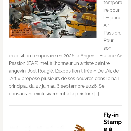
tempora
ire pour
l’Espace
Air
Passion.
Pour
son
exposition temporaire en 2026, à Angers, l’Espace Air
Passion (EAP) met à l’honneur un artiste peintre
angevin, Joël Rougié. L’exposition titrée « De l’Air, de
l’Art » propose plusieurs de ses oeuvres dans le hall
principal, du 27 juin au 6 septembre 2026. Se
consacrant exclusivement à la peinture […]
Fly-in
Stamp
e à