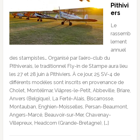
Pithivi
ers
Le
rassemb
lement
annuel
des stampistes… Organisé par l’aéro-club du
Pithiverais, le traditionnel Fly-in de Stampe aura lieu
les 27 et 28 juin à Pithiviers. À ce jour, 25 SV-4 de
différents modèles sont inscrits en provenance de
Cholet, Montélimar, Viâpres-le-Petit, Abbeville, Briare,
Anvers (Belgique), La Ferté-Alais, Biscarrosse,
Montauban, Enghien-Moisselles, Persan-Beaumont,
Angers-Marcé, Beauvoir-sur-Mer, Chavenay-
Villepreux, Headcorn (Grande-Bretagne), […]