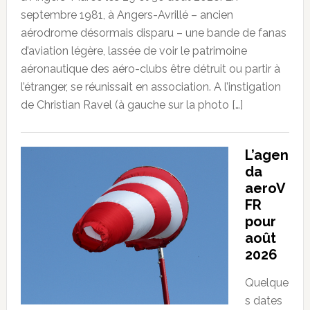
septembre 1981, à Angers-Avrillé – ancien
aérodrome désormais disparu – une bande de fanas
d’aviation légère, lassée de voir le patrimoine
aéronautique des aéro-clubs être détruit ou partir à
l’étranger, se réunissait en association. A l’instigation
de Christian Ravel (à gauche sur la photo […]
L’agen
da
aeroV
FR
pour
août
2026
Quelque
s dates