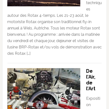
techniqu
es
autour des Rotax 4-temps. Les 21-23 août, le
motoriste Rotax organise son traditionnel fly-in
annuel à Wels, Autriche. Tous les moteur Rotax sont
bienvenus ! Au programme : arrivée dans la matinée
du vendredi et chaque jour, dejeuner et visites de
l’usine BRP-Rotax et/ou vols de démonstration avec
des Rotax […]
De
l’Air,
de
l’Art
Expositi
on