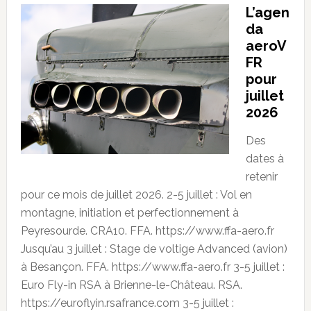
L’agen
da
aeroV
FR
pour
juillet
2026
Des
dates à
retenir
pour ce mois de juillet 2026. 2-5 juillet : Vol en
montagne, initiation et perfectionnement à
Peyresourde. CRA10. FFA. https://www.ffa-aero.fr
Jusqu’au 3 juillet : Stage de voltige Advanced (avion)
à Besançon. FFA. https://www.ffa-aero.fr 3-5 juillet :
Euro Fly-in RSA à Brienne-le-Château. RSA.
https://euroflyin.rsafrance.com 3-5 juillet :