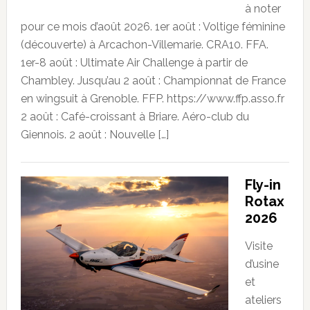
à noter
pour ce mois d’août 2026. 1er août : Voltige féminine
(découverte) à Arcachon-Villemarie. CRA10. FFA.
1er-8 août : Ultimate Air Challenge à partir de
Chambley. Jusqu’au 2 août : Championnat de France
en wingsuit à Grenoble. FFP. https://www.ffp.asso.fr
2 août : Café-croissant à Briare. Aéro-club du
Giennois. 2 août : Nouvelle […]
Fly-in
Rotax
2026
Visite
d’usine
et
ateliers