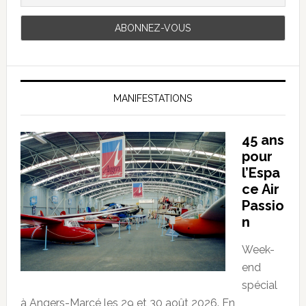
MANIFESTATIONS
45 ans
pour
l’Espa
ce Air
Passio
n
Week-
end
spécial
à Angers-Marcé les 29 et 30 août 2026. En