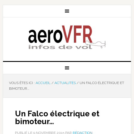
VOUS ÊTES ICI :
ACCUEIL
/
ACTUALITÉS
/
UN FALCO ÉLECTRIQUE ET
BIMOTEUR…
Un Falco électrique et
bimoteur…
PUBLIÉ LE
9 NOVEMBRE 2015
PAR
RÉDACTION