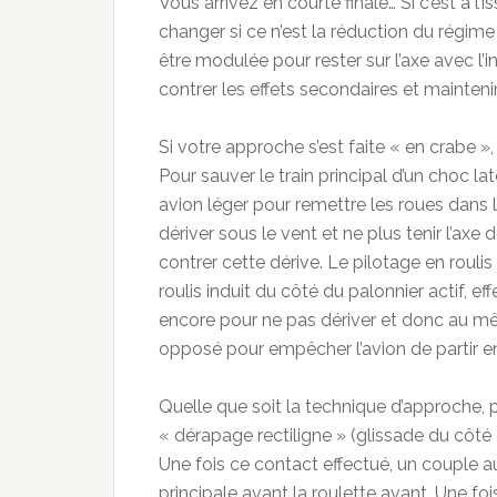
Vous arrivez en courte finale… Si c’est à l’
changer si ce n’est la réduction du régime 
être modulée pour rester sur l’axe avec l’
contrer les effets secondaires et maintenir 
Si votre approche s’est faite « en crabe », 
Pour sauver le train principal d’un choc la
avion léger pour remettre les roues dans l’
dériver sous le vent et ne plus tenir l’axe 
contrer cette dérive. Le pilotage en roulis
roulis induit du côté du palonnier actif, eff
encore pour ne pas dériver et donc au m
opposé pour empêcher l’avion de partir e
Quelle que soit la technique d’approche, pa
« dérapage rectiligne » (glissade du côté 
Une fois ce contact effectué, un couple au
principale avant la roulette avant. Une fois 