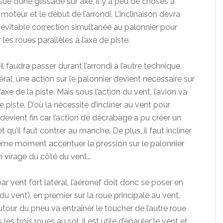
issue d’une glissade sur axe, il y a peu de choses à
moteur et le début de l’arrondi. L’inclinaison devra
inévitable correction simultanée au palonnier pour
les roues parallèles à l’axe de piste.
il faudra passer durant l’arrondi à l’autre technique.
téral, une action sur le palonnier devient nécessaire sur
axe de la piste. Mais sous l’action du vent, l’avion va
de piste. D’où la nécessité d’incliner au vent pour
 devient fin car l’action de décrabage a pu créer un
et qu’il faut contrer au manche. De plus, il faut incliner
ême moment accentuer la pression sur le palonnier
n virage du côté du vent…
r vent fort latéral, l’aéronef doit donc se poser en
du vent), en premier sur la roue principale au vent.
tour du pneu va entraîner le toucher de l’autre roue
les trois roues au sol, il est utile d’épauler le vent et