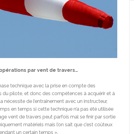
pérations par vent de travers…
phase technique avec la prise en compte des
les du pilote, et donc des compétences à acquérir et à
 nécessite de l’entraînement avec un instructeur,
ps en temps si cette technique n’a pas été utilisée
age vent de travers peut parfois mal se finir par sortie
iquement matériels mais l’on sait que c’est coûteux
pendant un certain temps ».