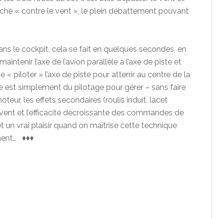
e « contre le vent », le plein débattement pouvant
ans le cockpit, cela se fait en quelques secondes, en
intenir l’axe de l’avion parallèle à l’axe de piste et
 « piloter » l’axe de piste pour atterrir au centre de la
te est simplement du pilotage pour gérer – sans faire
eur, les effets secondaires (roulis induit, lacet
u vent et l’efficacité décroissante des commandes de
et un vrai plaisir quand on maîtrise cette technique
ement… ♦♦♦