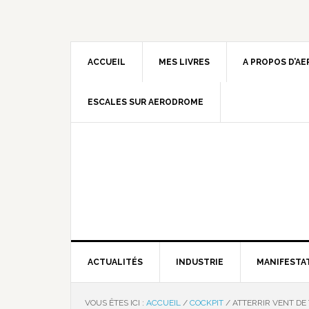
ACCUEIL
MES LIVRES
A PROPOS D’A
ESCALES SUR AERODROME
ACTUALITÉS
INDUSTRIE
MANIFESTA
VOUS ÊTES ICI :
ACCUEIL
/
COCKPIT
/
ATTERRIR VENT DE 