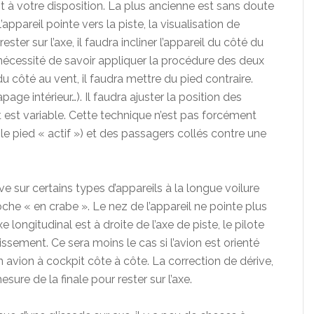
t à votre disposition. La plus ancienne est sans doute
appareil pointe vers la piste, la visualisation de
ster sur l’axe, il faudra incliner l’appareil du côté du
la nécessité de savoir appliquer la procédure des deux
du côté au vent, il faudra mettre du pied contraire.
age intérieur…). Il faudra ajuster la position des
est variable. Cette technique n’est pas forcément
e pied « actif ») et des passagers collés contre une
tive sur certains types d’appareils à la longue voilure
oche « en crabe ». Le nez de l’appareil ne pointe plus
e longitudinal est à droite de l’axe de piste, le pilote
issement. Ce sera moins le cas si l’avion est orienté
n avion à cockpit côte à côte. La correction de dérive,
sure de la finale pour rester sur l’axe.