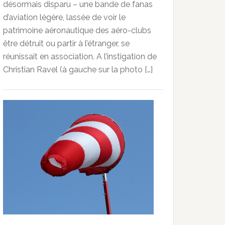
désormais disparu – une bande de fanas
d’aviation légère, lassée de voir le
patrimoine aéronautique des aéro-clubs
être détruit ou partir à l’étranger, se
réunissait en association. A l’instigation de
Christian Ravel (à gauche sur la photo […]