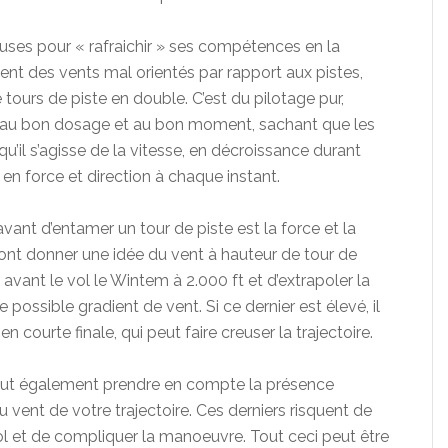
teuses pour « rafraichir » ses compétences en la
ent des vents mal orientés par rapport aux pistes,
tours de piste en double. C’est du pilotage pur,
au bon dosage et au bon moment, sachant que les
il s’agisse de la vitesse, en décroissance durant
 en force et direction à chaque instant.
nt d’entamer un tour de piste est la force et la
 vont donner une idée du vent à hauteur de tour de
 avant le vol le Wintem à 2.000 ft et d’extrapoler la
 possible gradient de vent. Si ce dernier est élevé, il
n courte finale, qui peut faire creuser la trajectoire.
il faut également prendre en compte la présence
u vent de votre trajectoire. Ces derniers risquent de
ol et de compliquer la manoeuvre. Tout ceci peut être