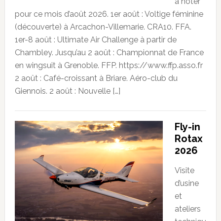
à noter
pour ce mois d’août 2026. 1er août : Voltige féminine
(découverte) à Arcachon-Villemarie. CRA10. FFA.
1er-8 août : Ultimate Air Challenge à partir de
Chambley. Jusqu’au 2 août : Championnat de France
en wingsuit à Grenoble. FFP. https://www.ffp.asso.fr
2 août : Café-croissant à Briare. Aéro-club du
Giennois. 2 août : Nouvelle […]
Fly-in
Rotax
2026
Visite
d’usine
et
ateliers