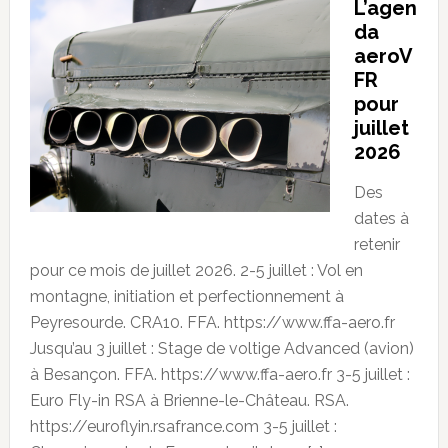
L’agen
da
aeroV
FR
pour
juillet
2026
Des
dates à
retenir
pour ce mois de juillet 2026. 2-5 juillet : Vol en
montagne, initiation et perfectionnement à
Peyresourde. CRA10. FFA. https://www.ffa-aero.fr
Jusqu’au 3 juillet : Stage de voltige Advanced (avion)
à Besançon. FFA. https://www.ffa-aero.fr 3-5 juillet :
Euro Fly-in RSA à Brienne-le-Château. RSA.
https://euroflyin.rsafrance.com 3-5 juillet :