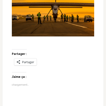
Partager :
Partager
J’aime ça :
chargement…