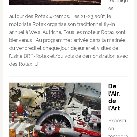
techniqu
es
autour des Rotax 4-temps. Les 21-23 août, le
motoriste Rotax organise son traditionnel fly-in
annuel à Wels, Autriche. Tous les moteur Rotax sont
bienvenus ! Au programme : arrivée dans la matinée
du vendredi et chaque jour, dejeuner et visites de
l’usine BRP-Rotax et/ou vols de démonstration avec
des Rotax […]
De
l’Air,
de
l’Art
Expositi
on
tempora