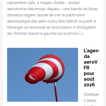
septembre 1981, à Angers-Avrillé – ancien
aérodrome désormais disparu – une bande de fanas
d’aviation légère, lassée de voir le patrimoine
aéronautique des aéro-clubs être détruit ou partir à
l’étranger, se réunissait en association. A l’instigation
de Christian Ravel (à gauche sur la photo […]
L’agen
da
aeroV
FR
pour
août
2026
Quelque
s dates