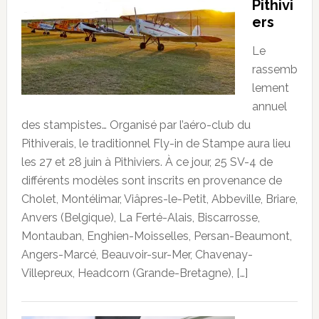
Pithivi
ers
Le
rassemb
lement
annuel
des stampistes… Organisé par l’aéro-club du
Pithiverais, le traditionnel Fly-in de Stampe aura lieu
les 27 et 28 juin à Pithiviers. À ce jour, 25 SV-4 de
différents modèles sont inscrits en provenance de
Cholet, Montélimar, Viâpres-le-Petit, Abbeville, Briare,
Anvers (Belgique), La Ferté-Alais, Biscarrosse,
Montauban, Enghien-Moisselles, Persan-Beaumont,
Angers-Marcé, Beauvoir-sur-Mer, Chavenay-
Villepreux, Headcorn (Grande-Bretagne), […]