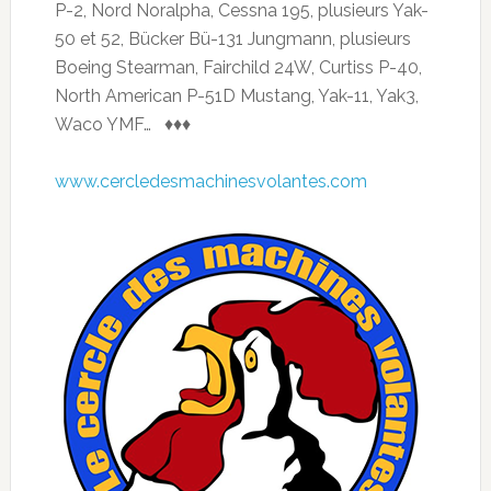
P-2, Nord Noralpha, Cessna 195, plusieurs Yak-
50 et 52, Bücker Bü-131 Jungmann, plusieurs
Boeing Stearman, Fairchild 24W, Curtiss P-40,
North American P-51D Mustang, Yak-11, Yak3,
Waco YMF… ♦♦♦
www.cercledesmachinesvolantes.com