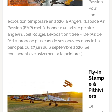
Passion.
Pour
son
exposition temporaire en 2026, à Angers, l’Espace Air
Passion (EAP) met à l’honneur un artiste peintre
angevin, Joël Rougié. L’exposition titrée « De l’Air, de
l’Art » propose plusieurs de ses oeuvres dans le hall
principal, du 27 juin au 6 septembre 2026. Se
consacrant exclusivement à la peinture […]
Fly-in
Stamp
e à
Pithivi
ers
Le