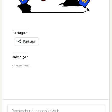
Partager :
Partager
J’aime ça :
chargement…