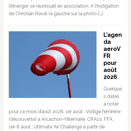
l’étranger, se réunissait en association. A l’instigation
de Christian Ravel (à gauche sur la photo […]
L’agen
da
aeroV
FR
pour
août
2026
Quelque
s dates
à noter
pour ce mois d’août 2026. 1er août : Voltige féminine
(découverte) à Arcachon-Villemarie. CRA10. FFA.
1er-8 août : Ultimate Air Challenge à partir de