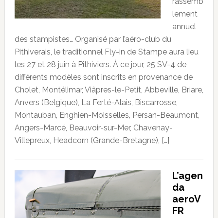
rassemb
lement
annuel
des stampistes… Organisé par l’aéro-club du
Pithiverais, le traditionnel Fly-in de Stampe aura lieu
les 27 et 28 juin à Pithiviers. À ce jour, 25 SV-4 de
différents modèles sont inscrits en provenance de
Cholet, Montélimar, Viâpres-le-Petit, Abbeville, Briare,
Anvers (Belgique), La Ferté-Alais, Biscarrosse,
Montauban, Enghien-Moisselles, Persan-Beaumont,
Angers-Marcé, Beauvoir-sur-Mer, Chavenay-
Villepreux, Headcorn (Grande-Bretagne), […]
L’agen
da
aeroV
FR