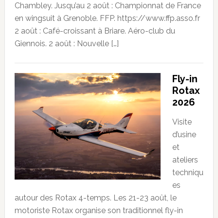
Chambley. Jusqu’au 2 août : Championnat de France
en wingsuit à Grenoble. FFP. https://www.ffp.asso.fr
2 août : Café-croissant à Briare. Aéro-club du
Giennois. 2 août : Nouvelle […]
Fly-in
Rotax
2026
Visite
d’usine
et
ateliers
techniqu
es
autour des Rotax 4-temps. Les 21-23 août, le
motoriste Rotax organise son traditionnel fly-in