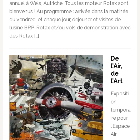
annuel à Wels, Autriche. Tous les moteur Rotax sont
bienvenus ! Au programme : arrivée dans la matinée
du vendredi et chaque jour, dejeuner et visites de
l’usine BRP-Rotax et/ou vols de démonstration avec
des Rotax […]
De
l’Air,
de
l’Art
Expositi
on
tempora
ire pour
l’Espace
Air