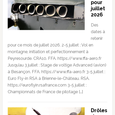
pour
juillet
2026
Des
dates à
retenir
pour ce mois de juillet 2026. 2-5 juillet : Vol en
montagne, initiation et perfectionnement à
Peyresourde. CRA10. FFA. https://www.ffa-aero.fr
Jusqu’au 3 juillet : Stage de voltige Advanced (avion)
à Besançon. FFA. https://www.ffa-aero.fr 3-5 juillet :
Euro Fly-in RSA à Brienne-le-Château. RSA.
https://euroflyin.rsafrance.com 3-5 juillet :
Championnats de France de pilotage […]
Drôles