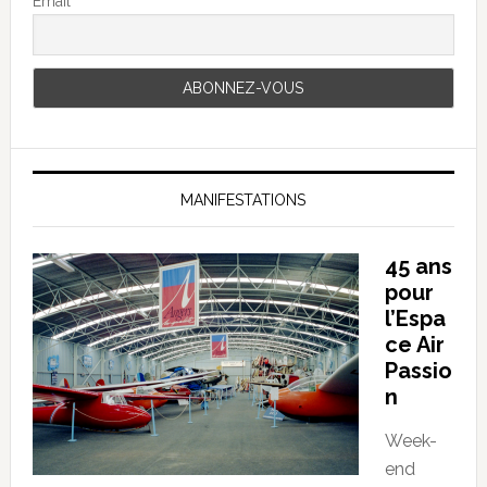
Email
MANIFESTATIONS
45 ans
pour
l’Espa
ce Air
Passio
n
Week-
end