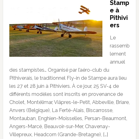
Stamp
e à
Pithivi
ers
Le
rassemb
lement
annuel
des stampistes… Organisé par l’aéro-club du
Pithiverais, le traditionnel Fly-in de Stampe aura lieu
les 27 et 28 juin à Pithiviers. À ce jour, 25 SV-4 de
différents modèles sont inscrits en provenance de
Cholet, Montélimar, Viâpres-le-Petit, Abbeville, Briare,
Anvers (Belgique), La Ferté-Alais, Biscarrosse,
Montauban, Enghien-Moisselles, Persan-Beaumont,
Angers-Marcé, Beauvoir-sur-Mer, Chavenay-
Villepreux, Headcorn (Grande-Bretagne), […]