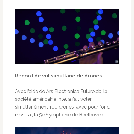
Record de vol simultané de drones…
Avec l’aide de Ars Electronica Futurelab, la
société américaine Intel a fait voler
simultanément 100 drones, avec pour fond
musical, la 5e Symphonie de Beethoven.