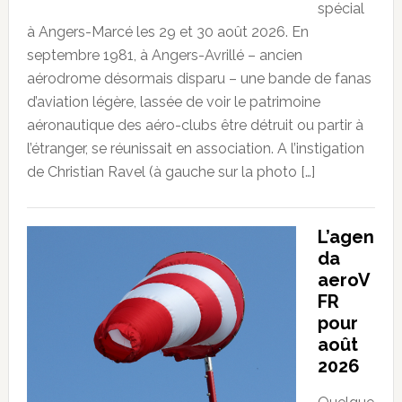
spécial
à Angers-Marcé les 29 et 30 août 2026. En
septembre 1981, à Angers-Avrillé – ancien
aérodrome désormais disparu – une bande de fanas
d’aviation légère, lassée de voir le patrimoine
aéronautique des aéro-clubs être détruit ou partir à
l’étranger, se réunissait en association. A l’instigation
de Christian Ravel (à gauche sur la photo […]
L’agen
da
aeroV
FR
pour
août
2026