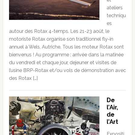
ateliers
techniqu
es
autour des Rotax 4-temps. Les 21-23 août, le
motoriste Rotax organise son traditionnel fly-in
annuel à Wels, Autriche. Tous les moteur Rotax sont
bienvenus ! Au programme : arrivée dans la matinée
du vendredi et chaque jour, dejeuner et visites de
l’usine BRP-Rotax et/ou vols de démonstration avec
des Rotax […]
De
l’Air,
de
l’Art
Expositi