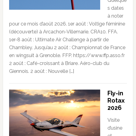
Quelque
s dates
à noter
pour ce mois d’août 2026. 1er août : Voltige féminine
(découverte) à Arcachon-Villemarie. CRA10. FFA.
1er-8 août : Ultimate Air Challenge à partir de
Chambley. Jusqu’au 2 août : Championnat de France
en wingsuit à Grenoble. FFP. https://www.ffp.asso.fr
2 août : Café-croissant à Briare. Aéro-club du
Giennois. 2 août : Nouvelle […]
Fly-in
Rotax
2026
Visite
d’usine
et