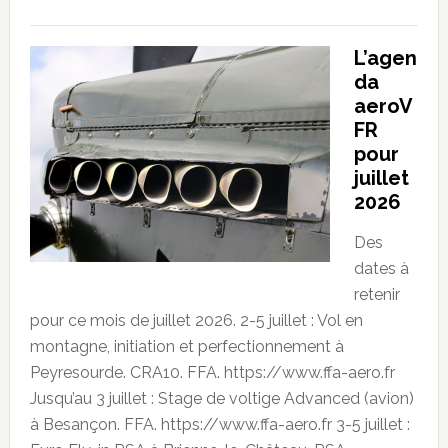
L’agen
da
aeroV
FR
pour
juillet
2026
Des
dates à
retenir
pour ce mois de juillet 2026. 2-5 juillet : Vol en
montagne, initiation et perfectionnement à
Peyresourde. CRA10. FFA. https://www.ffa-aero.fr
Jusqu’au 3 juillet : Stage de voltige Advanced (avion)
à Besançon. FFA. https://www.ffa-aero.fr 3-5 juillet :