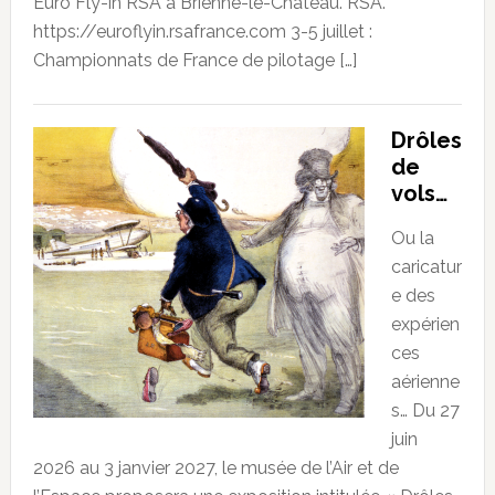
Euro Fly-in RSA à Brienne-le-Château. RSA.
https://euroflyin.rsafrance.com 3-5 juillet :
Championnats de France de pilotage […]
Drôles
de
vols…
Ou la
caricatur
e des
expérien
ces
aérienne
s… Du 27
juin
2026 au 3 janvier 2027, le musée de l’Air et de