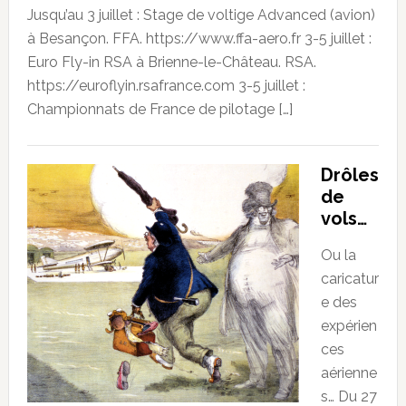
Jusqu’au 3 juillet : Stage de voltige Advanced (avion)
à Besançon. FFA. https://www.ffa-aero.fr 3-5 juillet :
Euro Fly-in RSA à Brienne-le-Château. RSA.
https://euroflyin.rsafrance.com 3-5 juillet :
Championnats de France de pilotage […]
Drôles
de
vols…
Ou la
caricatur
e des
expérien
ces
aérienne
s… Du 27