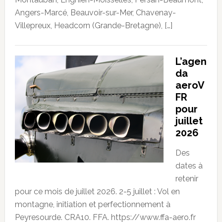
Angers-Marcé, Beauvoir-sur-Mer, Chavenay-
Villepreux, Headcorn (Grande-Bretagne), […]
L’agen
da
aeroV
FR
pour
juillet
2026
Des
dates à
retenir
pour ce mois de juillet 2026. 2-5 juillet : Vol en
montagne, initiation et perfectionnement à
Peyresourde. CRA10. FFA. https://www.ffa-aero.fr