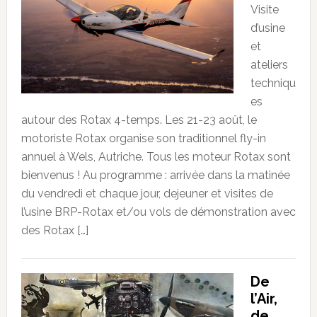
Visite
d’usine
et
ateliers
techniqu
es
autour des Rotax 4-temps. Les 21-23 août, le
motoriste Rotax organise son traditionnel fly-in
annuel à Wels, Autriche. Tous les moteur Rotax sont
bienvenus ! Au programme : arrivée dans la matinée
du vendredi et chaque jour, dejeuner et visites de
l’usine BRP-Rotax et/ou vols de démonstration avec
des Rotax […]
De
l’Air,
de