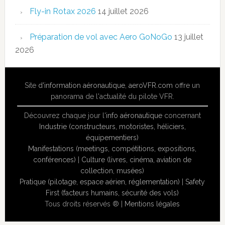
Fly-in Rotax 2026
14 juillet 2026
Préparation de vol avec Aero GoNoGo
13 juillet
2026
Site
d'information aéronautique
,
aeroVFR.com
offre un
panorama de l'actualité du pilote VFR.
Découvrez chaque jour l'
info aéronautique
concernant
Industrie (constructeurs, motoristes, héliciers,
équipementiers)
Manifestations (meetings, compétitions, expositions,
conférences)
|
Culture (livres, cinéma, aviation de
collection, musées)
Pratique (pilotage, espace aérien, réglementation)
|
Safety
First (facteurs humains, sécurité des vols)
Tous droits réservés ® |
Mentions légales