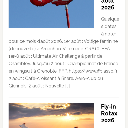
août
2026
Quelque
s dates
à noter
pour ce mois d’août 2026. 1er août : Voltige féminine
(découverte) à Arcachon-Villemarie. CRA10. FFA.
1er-8 août : Ultimate Air Challenge à partir de
Chambley. Jusqu’au 2 août : Championnat de France
en wingsuit à Grenoble. FFP. https://www.ffp.asso.fr
2 août : Café-croissant à Briare. Aéro-club du
Giennois. 2 août : Nouvelle […]
Fly-in
Rotax
2026