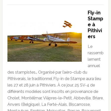
Fly-in
Stamp
e à
Pithivi
ers
Le
rassemb
lement
annuel
des stampistes… Organisé par l’aéro-club du
Pithiverais, le traditionnel Fly-in de Stampe aura lieu
les 27 et 28 juin à Pithiviers. À ce jour, 25 SV-4 de
différents modèles sont inscrits en provenance de
Cholet, Montélimar, Viâpres-le-Petit, Abbeville, Briare,
Anvers (Belgique), La Ferté-Alais, Biscarrosse,
Montauban, Enghien-Moisselles, Persan-Beaumont,