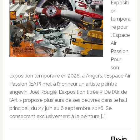
Expositi
on
tempora
ire pour
l’Espace
Air
Passion.
Pour
son
exposition temporaire en 2026, à Angers, l’Espace Air
Passion (EAP) met à l’honneur un artiste peintre
angevin, Joël Rougié. L’exposition titrée « De l’Air, de
l’Art » propose plusieurs de ses oeuvres dans le hall
principal, du 27 juin au 6 septembre 2026. Se
consacrant exclusivement à la peinture […]
Fly-in