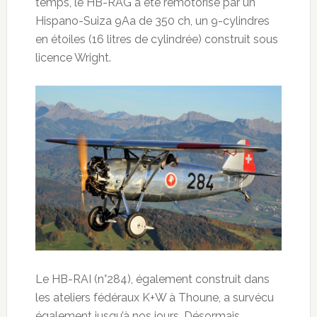
temps, le HB-RAG a été remotorisé par un
Hispano-Suiza 9Aa de 350 ch, un 9-cylindres
en étoiles (16 litres de cylindrée) construit sous
licence Wright.
Le HB-RAI (n°284), également construit dans
les ateliers fédéraux K+W à Thoune, a survécu
également jusqu’à nos jours. Désormais