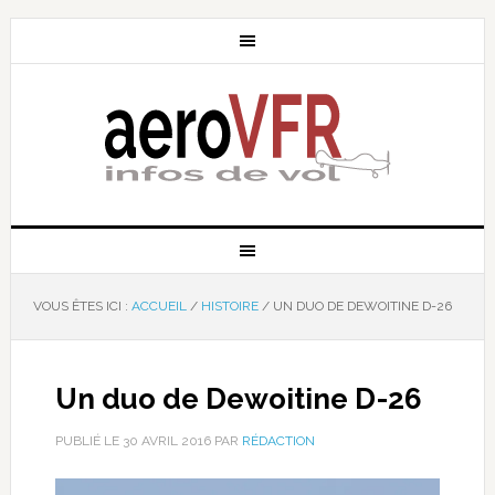
VOUS ÊTES ICI :
ACCUEIL
/
HISTOIRE
/
UN DUO DE DEWOITINE D-26
Un duo de Dewoitine D-26
PUBLIÉ LE
30 AVRIL 2016
PAR
RÉDACTION