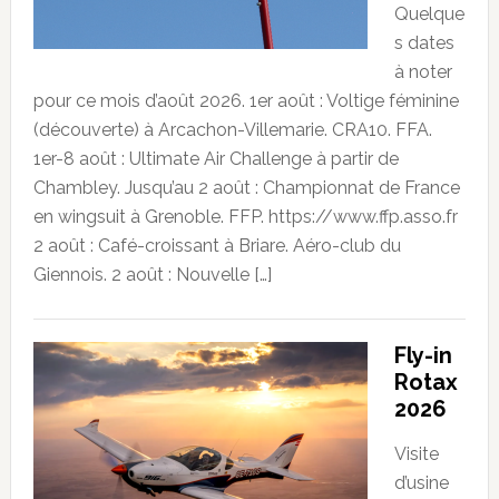
Quelque
s dates
à noter
pour ce mois d’août 2026. 1er août : Voltige féminine
(découverte) à Arcachon-Villemarie. CRA10. FFA.
1er-8 août : Ultimate Air Challenge à partir de
Chambley. Jusqu’au 2 août : Championnat de France
en wingsuit à Grenoble. FFP. https://www.ffp.asso.fr
2 août : Café-croissant à Briare. Aéro-club du
Giennois. 2 août : Nouvelle […]
Fly-in
Rotax
2026
Visite
d’usine