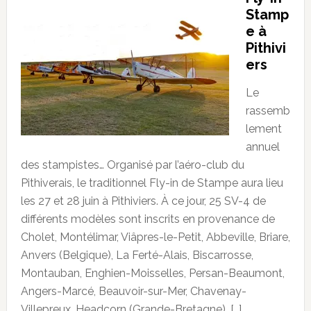
Stamp
e à
Pithivi
ers
Le
rassemb
lement
annuel
des stampistes… Organisé par l’aéro-club du
Pithiverais, le traditionnel Fly-in de Stampe aura lieu
les 27 et 28 juin à Pithiviers. À ce jour, 25 SV-4 de
différents modèles sont inscrits en provenance de
Cholet, Montélimar, Viâpres-le-Petit, Abbeville, Briare,
Anvers (Belgique), La Ferté-Alais, Biscarrosse,
Montauban, Enghien-Moisselles, Persan-Beaumont,
Angers-Marcé, Beauvoir-sur-Mer, Chavenay-
Villepreux, Headcorn (Grande-Bretagne), […]