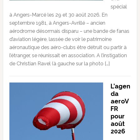
spécial
à Angers-Marcé les 29 et 30 août 2026. En
septembre 1981, à Angers-Avrillé – ancien
aérodrome désormais disparu – une bande de fanas
d’aviation légère, lassée de voir le patrimoine
aéronautique des aéro-clubs être détruit ou partir à
l’étranger, se réunissait en association. A l’instigation
de Christian Ravel (à gauche sur la photo […]
L’agen
da
aeroV
FR
pour
août
2026