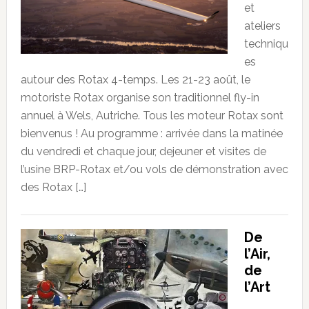
et
ateliers
techniqu
es
autour des Rotax 4-temps. Les 21-23 août, le
motoriste Rotax organise son traditionnel fly-in
annuel à Wels, Autriche. Tous les moteur Rotax sont
bienvenus ! Au programme : arrivée dans la matinée
du vendredi et chaque jour, dejeuner et visites de
l’usine BRP-Rotax et/ou vols de démonstration avec
des Rotax […]
De
l’Air,
de
l’Art