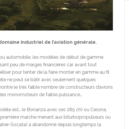
omaine industriel de l’aviation générale.
 ou automobile, les modèles de début de gamme
lisant peu de marges financières car avant tout
idéliser pour tenter de la faire monter en gamme au fil
ielle ne peut se bâtir avec seulement quelques
tre le très faible nombre de constructeurs d’avions
e des monomoteurs de faible puissance…
modèle est… le Bonanza avec ses 285 ch) ou Cessna,
a première marche menant aux biturbopropulseurs ou
t Daher-Socata) a abandonné depuis longtemps la