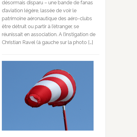
désormais disparu – une bande de fanas
d’aviation légère, lassée de voir le
patrimoine aéronautique des aéro-clubs
être détruit ou partir à l’étranger, se
réunissait en association. A l’instigation de
Christian Ravel (à gauche sur la photo […]