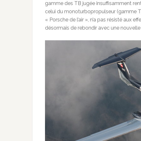
gamme des TB jugée insuffisamment renta
celui du monoturbopropulseur (gamme T
« Porsche de l’air », n’a pas résisté aux e
désormais de rebondir avec une nouvelle